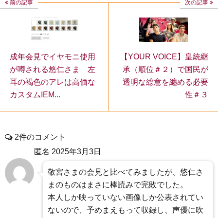
前の記事
次の記事
【YOUR VOICE】皇統継
成年会見でイヤモニ使用
承（順位＃２）で国民が
が噂される悠仁さま 左
透明な総意を纏める必要
耳の褐色のアレは高価な
性＃３
カスタムIEM...
2件のコメント
匿名
2025年3月3日
敬宮さまの会見と比べてみましたが、悠仁さ
まのものはまさに棒読みで完敗でした。
本人しか映っていない画像しか公表されてい
ないので、予めまえもって収録し、声優に吹