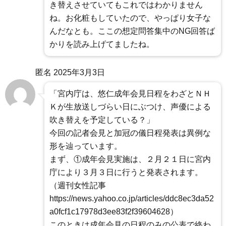
き替えさせていてもこれではわかりません
ね。お化粧もしていたので、やっぱり女子な
んだなとも。ここの想定問答集中のNG回答ば
かりを読み上げてましたね。
匿名
2025年3月3日
「宮内庁は、悠仁成年会見日程をわざとＮＨ
Ｋが生放送しづらい日にぶつけ、声優による
吹き替えを予定している？」
今回の記者会見と加冠の儀日程発表は異例な
形を辿っています。
まず、①成年会見実施は、２月２１日に宮内
庁により３月３日に行うと発表されます。
（週刊女性記事
https://news.yahoo.co.jp/articles/ddc8ec3da52
a0fcf1c17978d3ee83f2f39604628）
このときは成年会見の日程のみの公表で終わ