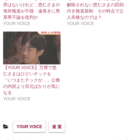
罪はないけれど…悠仁さまの
解除されない悠仁さまの罰則
海外報道が不穏 遠巻きに男
付き報道規制 その時点で公
系男子論を批判か
人失格なのでは？
YOUR VOICE
YOUR VOICE
【YOUR VOICE】万博で悠
仁さまはひどいチックを
「いつまたチックが…」公務
の内容より目元ばかりが気に
なる
YOUR VOICE
YOUR VOICE
皇 室