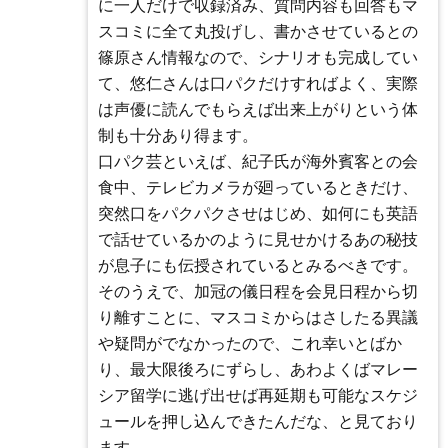
に一人だけで収録済み、質問内容も回答もマ
スコミに全て丸投げし、書かさせているとの
篠原さん情報なので、シナリオも完成してい
て、悠仁さんは口パクだけすればよく、実際
は声優に読んでもらえば出来上がりという体
制も十分あり得ます。
口パク芸といえば、紀子氏が海外賓客との会
食中、テレビカメラが廻っているときだけ、
突然口をパクパクさせはじめ、如何にも英語
で話せているかのように見せかけるあの秘技
が息子にも伝授されているとみるべきです。
そのうえで、加冠の儀日程を会見日程から切
り離すことに、マスコミからはさしたる異議
や疑問がでなかったので、これ幸いとばか
り、最大限後ろにずらし、あわよくばマレー
シア留学に逃げ出せば再延期も可能なスケジ
ュールを押し込んできたんだな、と見ており
ます。