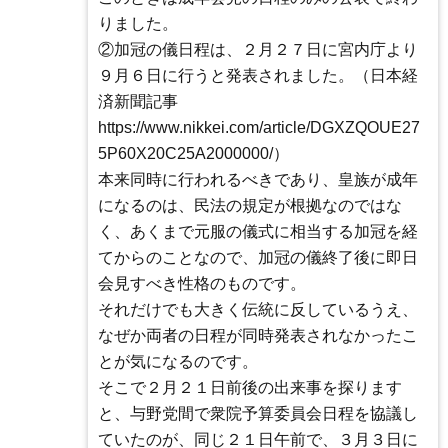
りました。
②加冠の儀日程は、２月２７日に宮内庁より
９月６日に行うと発表されました。（日本経
済新聞記事
https://www.nikkei.com/article/DGXZQOUE27
5P60X20C25A2000000/）
本来同時に行われるべきであり、皇族が成年
になるのは、民法の規定が根拠なのではな
く、あくまで元服の儀式に相当する加冠を経
てからのことなので、加冠の儀終了後に即日
会見すべき性格のものです。
それだけでも大きく伝統に反しているうえ、
なぜか両者の日程が同時発表されなかったこ
とが気になるのです。
そこで２月２１日前後の出来事を探ります
と、与野党間で衆院予算委員会日程を協議し
ていたのが、同じ２１日午前で、３月３日に