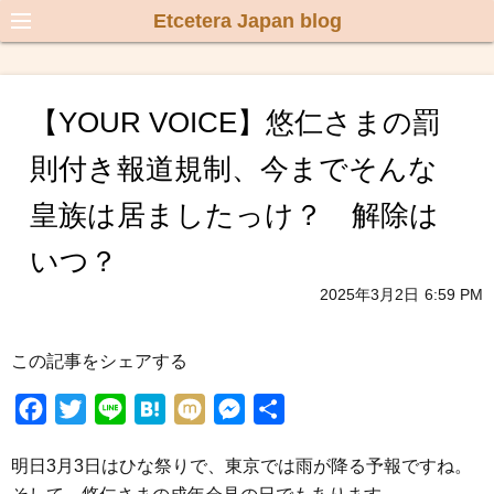
Etcetera Japan blog
【YOUR VOICE】悠仁さまの罰
則付き報道規制、今までそんな
皇族は居ましたっけ？ 解除は
いつ？
2025年3月2日
6:59 PM
この記事をシェアする
F
T
L
H
M
M
共
a
w
i
a
i
e
有
明日3月3日はひな祭りで、東京では雨が降る予報ですね。
c
i
n
t
x
s