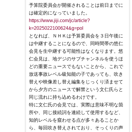
予算院委員会が開催されることは前日までに
は確定的になっていました。
https://www.jiji.com/jc/article?
k=2025022100624&g=pol
となれば、ＮＨＫは予算委員会を３日午後に
は中継することになるので、同時間帯の悠仁
会見を生中継する可能性はなくなります。悠
仁会見は、地デジのサブチャンネルを使うほ
どの重要ニュースでもないことから、これで
放送事故レベル級知能の子であっても、吹き
替えや映像差し替え編集をじっくり済ませて
から夕方のニュースで解禁という文仁氏らと
同じ流れに持ち込めるわけです。
特に文仁氏の会見では、実際は意味不明な箇
所や、同じ接続詞を連続して使用するなど、
知的レベルを窺わせる点が多々あることか
ら、毎回吹き替えされており、そっくりの声