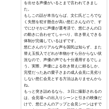
を出せる声優がいるとまで言われてきまし
た。
もしこの話が本当ならば、文仁氏どころでな
く失態を犯す懸念が高い悠仁さんなので、す
でにひそかに声優が選考済で、悠仁さんの口
の動きに合わせてしゃべり、吹き替えできる
体制が完備しているはずです。
悠仁さんのリアルな声を国民は知らず、また
替え玉投入でどれが本物かすら分からない状
況なので、声優の声でも十分通用するでしょ
う。実際、声優による吹き替えに頼るしか、
完璧だったあの愛子さまの成人会見に見劣り
しない悠仁会見とする方法はありませんから
ね。
もっと突き詰めるなら、３日に撮影されるの
は、会見場への出入りシーンと引きの映像だ
けで、悠仁さんのアップと会見シーンはすで