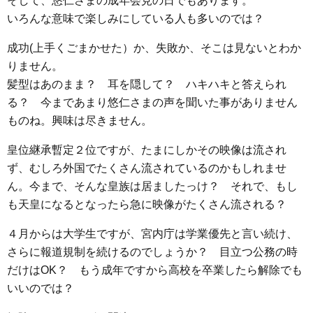
そして、悠仁さまの成年会見の日でもあります。
e
t
e
e
i
s
いろんな意味で楽しみにしている人も多いのでは？
b
t
n
e
o
e
a
n
成功(上手くごまかせた）か、失敗か、そこは見ないとわか
o
r
g
りません。
k
e
髪型はあのまま？ 耳を隠して？ ハキハキと答えられ
る？ 今まであまり悠仁さまの声を聞いた事がありません
r
ものね。興味は尽きません。
皇位継承暫定２位ですが、たまにしかその映像は流され
ず、むしろ外国でたくさん流されているのかもしれませ
ん。今まで、そんな皇族は居ましたっけ？ それで、もし
も天皇になるとなったら急に映像がたくさん流される？
４月からは大学生ですが、宮内庁は学業優先と言い続け、
さらに報道規制を続けるのでしょうか？ 目立つ公務の時
だけはOK？ もう成年ですから高校を卒業したら解除でも
いいのでは？