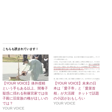
こちらも読まれています！
【YOUR VOICE】体外授精
【YOUR VOICE】未来の日
という手もある以上、闇養子
本は「愛子帝」と「愛菜首
疑惑に揺れる秋篠宮家では佳
相」が大活躍 ネットで話題
子殿に旧皇族の種がほしいの
の小説がおもしろい
では？
YOUR VOICE
YOUR VOICE