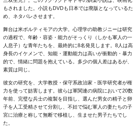
三双生児』。このワクワクドキドキの娯楽小説は、映画化
e
t
e
e
i
s
もされました。小説もDVDも日本では廃版となっているた
b
t
n
e
め、ネタバレさせます。
o
e
a
n
o
r
g
舞台は米ボルティモアの大学。心理学の助教ジニーは研究
k
e
の過程で、年齢・容姿・能力がそっくり（しかも軍人の一
人息子）な青年たちを、最終的に8名発見します。8人は高
r
身長のイケメンで、知能・運動能力は高いが衝動的・暴力
的で、情緒に問題を抱えている。多少の個人差はあるが、
素質は同じ。
彼女の研究を、大学教授・保守系政治家・医学研究者が権
力を使って妨害します。彼らは軍関連の病院において20数
年前、完璧な兵士の複製を目指し、選んだ男女の精子と卵
子を人工受精させて分割し、不妊で悩む軍人の妻たちの子
宮に治療と称して無断で移植し、生ませた男子たちでし
た。