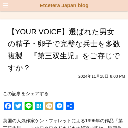
Etcetera Japan blog
【YOUR VOICE】選ばれた男女
の精子・卵子で完璧な兵士を多数
複製 『第三双生児』をご存じで
すか？
2024年11月18日
8:03 PM
この記事をシェアする
F
T
L
H
M
M
共
a
w
i
a
i
e
有
英国の人気作家ケン・フォレットによる1996年の作品『第
c
i
n
t
x
s