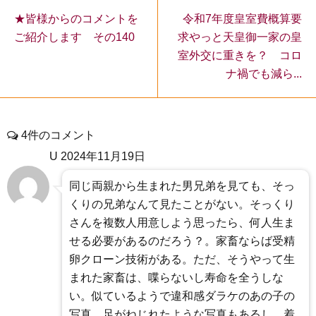
令和7年度皇室費概算要
★皆様からのコメントを
求やっと天皇御一家の皇
ご紹介します その140
室外交に重きを？ コロ
ナ禍でも減ら...
4件のコメント
U
2024年11月19日
同じ両親から生まれた男兄弟を見ても、そっ
くりの兄弟なんて見たことがない。そっくり
さんを複数人用意しよう思ったら、何人生ま
せる必要があるのだろう？。家畜ならば受精
卵クローン技術がある。ただ、そうやって生
まれた家畜は、喋らないし寿命を全うしな
い。似ているようで違和感ダラケのあの子の
写真。足がねじれたような写真もあるし、着