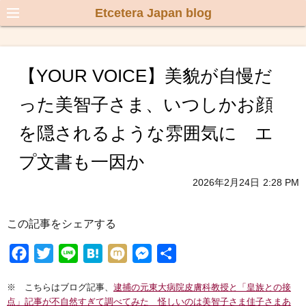
Etcetera Japan blog
【YOUR VOICE】美貌が自慢だ
った美智子さま、いつしかお顔
を隠されるような雰囲気に エ
プ文書も一因か
2026年2月24日
2:28 PM
この記事をシェアする
F
T
L
H
M
M
共
a
w
i
a
i
e
有
※ こちらはブログ記事、
逮捕の元東大病院皮膚科教授と「皇族との接
c
i
n
t
x
s
点」記事が不自然すぎて調べてみた 怪しいのは美智子さま佳子さまあ