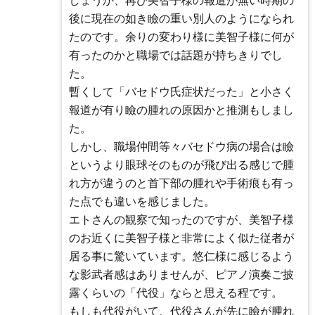
しょうか、再び美智子様の報道が無い時期の
後に現在の如き瞼の重い別人のようになられ
たのです。余りの変わり様に美智子様に何が
有ったのかと職場では話題が持ちきりでし
た。
暫くして「バセドウ氏症状だった」と小さく
報道が有り瞼の腫れの原因かと推測もしまし
た。
しかし、職場仲間等々バセドウ病の場合は瞼
というより眼球そのものが飛び出る感じで腫
れ方が違うのと首下部の腫れや手術痕も有っ
た点でも違いを感じました。
エトさんの観察で知ったのですが、美智子様
のお近くに美智子様と非常によく似た従者が
居る事に驚いています。悠仁様に感じるよう
な影武者感はありませんが、ピアノ演奏ご披
露くらいの「代役」ならと思える程です。
もしも代役がいて、代役さんが先に瞼が腫れ