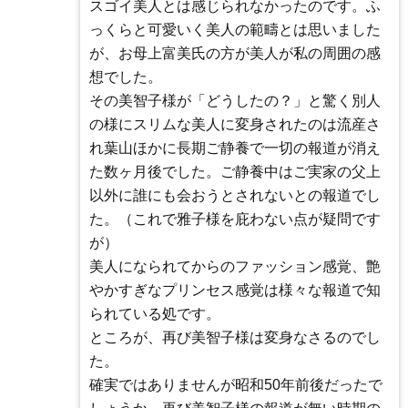
スゴイ美人とは感じられなかったのです。ふ
っくらと可愛いく美人の範疇とは思いました
が、お母上富美氏の方が美人が私の周囲の感
想でした。
その美智子様が「どうしたの？」と驚く別人
の様にスリムな美人に変身されたのは流産さ
れ葉山ほかに長期ご静養で一切の報道が消え
た数ヶ月後でした。ご静養中はご実家の父上
以外に誰にも会おうとされないとの報道でし
た。（これで雅子様を庇わない点が疑問です
が）
美人になられてからのファッション感覚、艶
やかすぎなプリンセス感覚は様々な報道で知
られている処です。
ところが、再び美智子様は変身なさるのでし
た。
確実ではありませんが昭和50年前後だったで