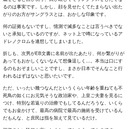
るのは事実です。しかし、顔を見せたくてたまらない出た
がりのお方がサングラスとは、おかしな印象です。
何の証拠もないですし、憶測で滅多なことは言うべきでな
いと承知しているのですが、ネット上で噂になっているア
ドレノクロムを連想してしまいました。
折しも、次男がEB文書に名前が出たあたり、何か繋がりが
あってもおかしくないなんて想像逞しく…。本当は口にす
るのもおぞましいことですし、まさか日本でそんなこと行
われるはずはないと思いたいです。
ただ、いったい幾つなんだというくらい年齢を重ねても不
死鳥の如くにお元気そうな政治家や、上皇ご夫妻を見るに
つけ、特別な若返りの治療でもしてるんだろうな、いくら
でもお金かけて、最高の病院で最高の施術を受けているん
だもんな、と庶民は指を加えて見ているだけ。