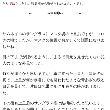
e
t
e
e
i
s
たりでは？
に対し、読者様から寄せられたコメントです。
b
t
n
e
••┈┈┈┈••✼✼✼••┈┈┈┈••
o
e
a
n
o
r
g
k
e
サムネイルのサングラスにマスク姿の上皇后ですが、コロ
r
ナの頃でしたか、マスクの位置がおかしくて話題になりま
したね。
目の下までが隠れるように、まるで目元を見せたくない犯
人のような外見でした。
時期が違うかと思いますが、車に乗った上皇と上皇后の写
真で、上皇が何か暴君にでも襲われたような青あざの残る
目元を見せて、片目は包帯グルグル巻きの時がありまし
た。
その後も上皇后のサングラス姿は結構続いたと思います。
歳をとると目が弱り、日が眩しくてサングラスをしたくな