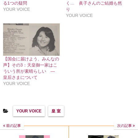
る1つの疑問
く… 眞子さんのご結婚も然
YOUR VOICE
り
YOUR VOICE
【国会に届けよう、みんなの
声】その3：天皇御一家はこ
ういう所が素晴らしい ―
皇后さまについて
YOUR VOICE
YOUR VOICE
皇 室
前の記事
次の記事