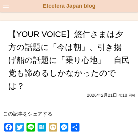
Etcetera Japan blog
【YOUR VOICE】悠仁さまは夕
方の話題に「今は朝」、引き揚
げ船の話題に「乗り心地」 自民
党も諦めるしかなかったので
は？
2026年2月21日
4:18 PM
この記事をシェアする
F
T
L
H
M
M
共
a
w
i
a
i
e
有