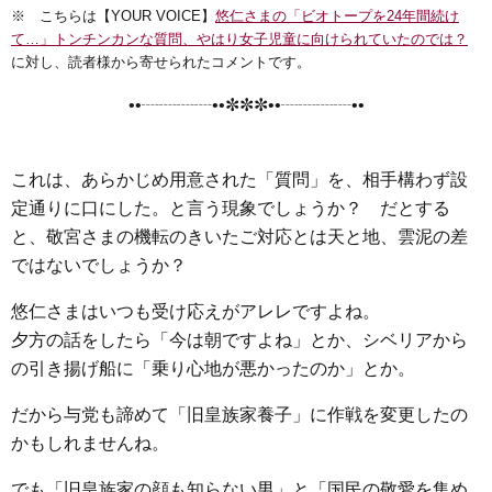
※ こちらは【YOUR VOICE】
悠仁さまの「ビオトープを24年間続け
c
i
n
t
x
s
て…」トンチンカンな質問、やはり女子児童に向けられていたのでは？
e
t
e
e
i
s
に対し、読者様から寄せられたコメントです。
b
t
n
e
••┈┈┈┈••✼✼✼••┈┈┈┈••
o
e
a
n
o
r
g
k
e
これは、あらかじめ用意された「質問」を、相手構わず設
r
定通りに口にした。と言う現象でしょうか？ だとする
と、敬宮さまの機転のきいたご対応とは天と地、雲泥の差
ではないでしょうか？
悠仁さまはいつも受け応えがアレレですよね。
夕方の話をしたら「今は朝ですよね」とか、シベリアから
の引き揚げ船に「乗り心地が悪かったのか」とか。
だから与党も諦めて「旧皇族家養子」に作戦を変更したの
かもしれませんね。
でも「旧皇族家の顔も知らない男」と「国民の敬愛を集め