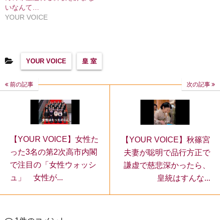
いなんて…
YOUR VOICE
YOUR VOICE
皇 室
前の記事
次の記事
【YOUR VOICE】女性た
【YOUR VOICE】秋篠宮
った3名の第2次高市内閣
夫妻が聡明で品行方正で
で注目の「女性ウォッシ
謙虚で慈悲深かったら、
ュ」 女性が...
皇統はすんな...