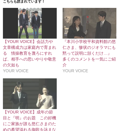
こちらも読まれています！
【YOUR VOICE】会話力や
『本川小学校平和資料館の悠
文章構成力は家庭内で育まれ
仁さま、惨状のジオラマにも
る 情操教育を蔑ろにすれ
黙って説明に頷くだけ…』
ば、相手への思いやりや敬意
多くのコメントを一気にご紹
の欠如も
介
YOUR VOICE
YOUR VOICE
【YOUR VOICE】成年の節
目と『明』のお題 この好機
にご家族が誰も悠仁さまのた
めの希望溢れる御歌を詠まな