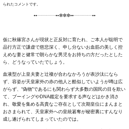
e
t
e
e
i
s
られたコメントです。
b
t
n
e
••┈┈┈┈••✼✼✼••┈┈┈┈••
o
e
a
n
o
r
g
k
e
仮に秋篠宮さんが現状と正反対に育たれ、ご本人が聡明で
r
品行方正で謙虚で慈悲深く、申し分ないお血筋の美しく控
えめな妻と健常で朗らかな男児をお持ちの方だったとした
ら、どうなっていたでしょう。
血液型が上皇夫妻と辻褄が合わなかろうが表沙汰になら
ず、容姿が天皇家外の赤の他人と酷似していようが噂は広
がらず、“偽物”であるにも関わらず大多数の国民の目を欺い
て、ブーイングやDNA鑑定を要求する声などはかき消さ
れ、敬愛を集める高貴なご存在として次期皇位にまんまと
おさまられて、天皇家外への皇統簒奪が秘密裏にすんなり
成し遂げられてしまっていたのでは。