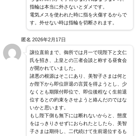
指輪は本当に外さないとダメです。
電気メスを使われた時に指を火傷するからで
す。外せない時は指輪を切断されます。
匿名
2026年2月17日
譲位直前まで、御所では月一で現陛下と文仁
氏を招き、上皇との三者会談と称する昼食会
が開かれていました。
諸悪の根源はそこにあり、美智子さまは何と
か陛下から即位辞退の言質を得ようとし、少
なくとも期限付即位で、即位後程なく生前退
位するとの約束をさせようと絡んだのではな
いかと思います。
もし陛下側も無下には断れないからと、態度
をはっきりさせずにおられたとしたら、美智
子さまは期待し、二代続けて生前退位するも