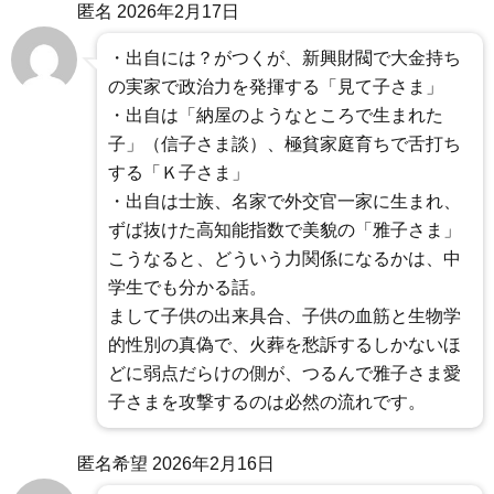
匿名
2026年2月17日
・出自には？がつくが、新興財閥で大金持ち
の実家で政治力を発揮する「見て子さま」
・出自は「納屋のようなところで生まれた
子」（信子さま談）、極貧家庭育ちで舌打ち
する「Ｋ子さま」
・出自は士族、名家で外交官一家に生まれ、
ずば抜けた高知能指数で美貌の「雅子さま」
こうなると、どういう力関係になるかは、中
学生でも分かる話。
まして子供の出来具合、子供の血筋と生物学
的性別の真偽で、火葬を愁訴するしかないほ
どに弱点だらけの側が、つるんで雅子さま愛
子さまを攻撃するのは必然の流れです。
匿名希望
2026年2月16日