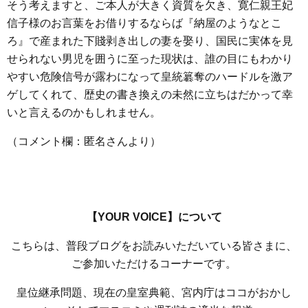
そう考えますと、ご本人が大きく資質を欠き、寛仁親王妃
信子様のお言葉をお借りするならば『納屋のようなとこ
ろ』で産まれた下賤剥き出しの妻を娶り、国民に実体を見
せられない男児を囲うに至った現状は、誰の目にもわかり
やすい危険信号が露わになって皇統簒奪のハードルを激ア
ゲしてくれて、歴史の書き換えの未然に立ちはだかって幸
いと言えるのかもしれません。
（コメント欄：匿名さんより）
【YOUR VOICE】について
こちらは、普段ブログをお読みいただいている皆さまに、
ご参加いただけるコーナーです。
皇位継承問題、現在の皇室典範、宮内庁はココがおかし