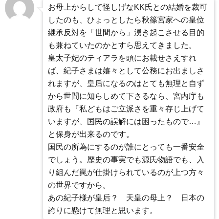
お母上からして怪しげなKK氏との結婚を裁可
したのも、ひょっとしたら秋篠宮家への皇位
継承反対を「世間から」湧き起こさせる目的
も兼ねていたのかとすら思えてきました。
皇太子妃のティアラを頭にお載せさえすれ
ば、紀子さまは嬉々として公務にお出ましさ
れますが、皇后になるのはとても無理と自ず
から世間に知らしめて下さるなら、宮内庁も
政府も『私どもはご立派さを重々存じ上げて
いますが、国民の誤解には困ったもので…』
と保身が出来るのです。
国民の所為にするのが誰にとっても一番安全
でしょう。歴史の事実でも源氏物語でも、入
り組んだ罠が仕掛けられているのが上つ方々
の世界ですから。
あの紀子様が皇后？ 天皇の母上？ 日本の
誇りに懸けて無理と思います。