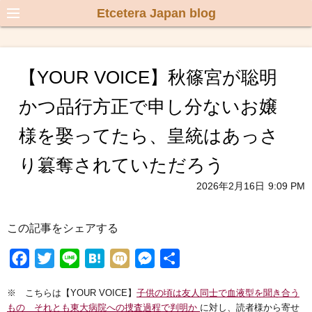
Etcetera Japan blog
【YOUR VOICE】秋篠宮が聡明
かつ品行方正で申し分ないお嬢
様を娶ってたら、皇統はあっさ
り簒奪されていただろう
2026年2月16日
9:09 PM
この記事をシェアする
F
T
L
H
M
M
共
a
w
i
a
i
e
有
※ こちらは【YOUR VOICE】
子供の頃は友人同士で血液型を聞き合う
c
i
n
t
x
s
もの それとも東大病院への捜査過程で判明か
に対し、読者様から寄せ