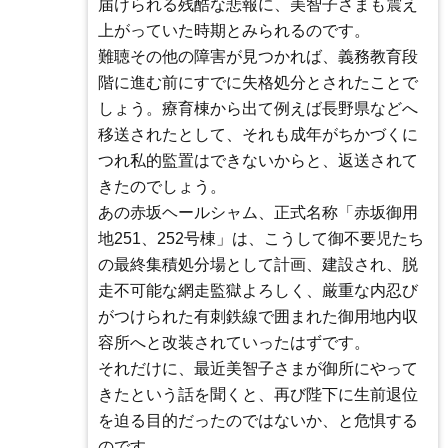
届けられる残酷な悲報に、美智子さまも震え
上がっていた時期とみられるのです。
難聴その他の障害が見つかれば、義務教育段
階に進む前にすでに失格処分とされたことで
しょう。療育棟から出て例えば長野県などへ
移送されたとして、それも成年がちかづくに
つれ私的監置はできないからと、返送されて
きたのでしょう。
あの赤坂ヘールシャム、正式名称「赤坂御用
地251、252号棟」は、こうして御不要児たち
の最終集積処分場として計画、建設され、脱
走不可能な網走監獄よろしく、厳重な内忍び
がつけられた有刺鉄線で囲まれた御用地内収
容所へと改装されていったはずです。
それだけに、最近美智子さまが御所にやって
きたという話を聞くと、再び陛下に生前退位
を迫る目的だったのではないか、と危惧する
のです。