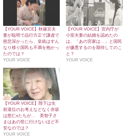
【YOUR VOICE】秋篠宮夫
【YOUR VOICE】宮内庁が
妻が聡明で品行方正で謙虚で
小室夫妻の結婚を認めたの
慈悲深かったら、皇統はすん
は、「あの宮家は…」と国民
なり移り国民も不満を抱かっ
が嫌悪するのを期待してのこ
たのでは？
と？
YOUR VOICE
YOUR VOICE
【YOUR VOICE】陛下は生
前退位のお考えなどなく赤坂
は悠仁sたちが… 美智子さ
まはあの世に行けないほど不
安なのでは？
YOUR VOICE