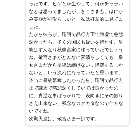
ったです。ヒゲとか生やして、何かチャラい
なとは思ってましたが。きこさまも、はにか
み笑顔が可愛らしいと、私は好意的に見てま
した。
だから彼らが、聡明で品行方正で謙虚で慈悲
深かったら、多くの国民も疑いを持たず、皇
統はすんなり秋篠宮家に移っていたでしょう
ね。敬宮さまがどんなに素晴らしくても、皇
女さまだから皇統は継げない…降嫁するしか
ないと、いう流れになっていたと思います。
本当に皇統簒奪したかったら、聡明で品行方
正で謙虚で慈悲深くしていてば良かったの
に、真逆な事ばっかりで、表向きにその振り
さえ出来ない、残念なカタカタなので仕方な
いですね。
次期天皇は、敬宮さま一択です。