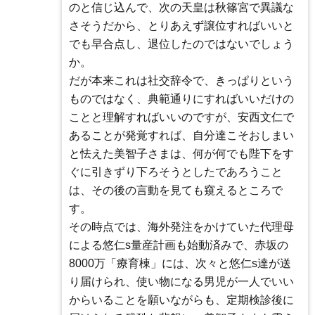
のと信じ込んで、次の天皇は秋篠宮で異議な
さそうだから、とりあえず譲位すればいいと
でも早合点し、退位したのではないでしょう
か。
だが本来これは社交辞令で、きっぱりという
ものではなく、典範通りにすればいいだけの
ことと理解すればいいのですが、安西文仁で
あることが発覚すれば、自分達こそおしまい
と怯えた美智子さまは、何が何でも陛下をす
ぐに引きずり下ろそうとしたであろうこと
は、その後の言動を見ても窺えるところで
す。
その時点では、海外発注をかけていた代理母
による悠仁s量産計画も始動済みで、赤坂の
8000万「療育棟」には、次々と悠仁s達が送
り届けられ、使い物になる男児が一人でいい
からいることを願いながらも、定期検診後に