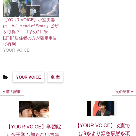
【YOUR VOICE】小室夫妻
は「A-1 Head of State」ビザ
を取得？ 《その2》米
国”非”居住者の方が確定申告
で有利
YOUR VOICE
YOUR VOICE
皇 室
前の記事
次の記事
【YOUR VOICE】改憲で
【YOUR VOICE】学習院
は9条より緊急事態条項
も帝王学も知らない青年