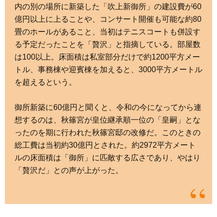
内の別の場所に新築した「吹上新御所」の建設費が60
億円以上に上ることや、コンサート開催も可能な約80
畳のホールがあること、当初はテニスコートも併設す
る予定だったことを「贅沢」と指摘している。部屋数
は100以上。床面積は私室部分だけで約1200平方メー
トル、事務棟や迎賓棟を加えると、3000平方メートル
を超えるという。
御所新築に60億円と聞くと、令和の今になってから連
想するのは、秋篠宮が皇位継承順一位の「皇嗣」とな
ったのを期に行われた秋篠宮邸の改修だ。このときの
総工費は当初約30億円とされた。約2972平方メート
ルの床面積は「御所」に匹敵する広さであり、やはり
「贅沢だ」との声が上がった。