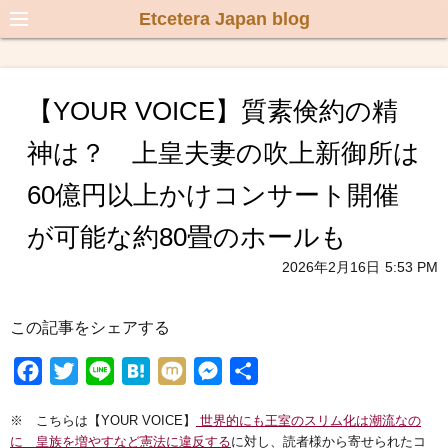
Etcetera Japan blog
【YOUR VOICE】質素倹約の精
神は？ 上皇夫妻の吹上新御所は
60億円以上かけコンサート開催
が可能な約80畳のホールも
2026年2月16日
5:53 PM
この記事をシェアする
F
T
L
H
M
M
共
a
w
i
a
i
e
有
※ こちらは【YOUR VOICE】
世界的にも王室のスリム化は潮流なの
c
i
n
t
x
s
に 皇族を増やすなど憲法に違反する
に対し、読者様から寄せられたコ