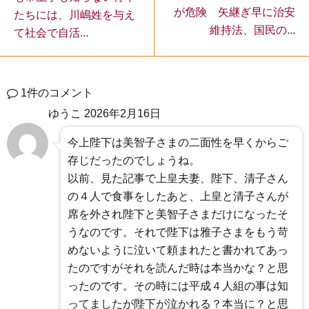
が危険 矢継ぎ早に治安
たちには、川嶋姓を与え
維持法、国民の...
て社会で自活...
1件のコメント
ゆうこ
2026年2月16日
今上陛下は美智子さまの二面性を早くからご
存じだったのでしょうね。
以前、見た記事で上皇夫妻、陛下、清子さん
の４人で食事をしたあと、上皇と清子さんが
席を外され陛下と美智子さまだけになったそ
うなのです。それで陛下は雅子さまをもう苛
めないように泣いて頼まれたと書かれてあっ
たのですがそれを読んだ時は本当かな？と思
ったのです。その時には平成４人組の事は知
ってましたが陛下が泣かれる？本当に？と思