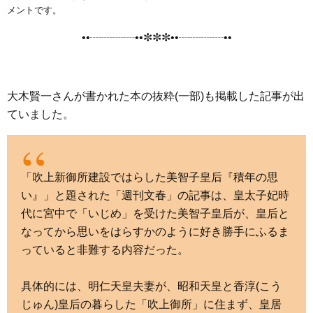
e
t
e
e
i
s
メントです。
b
t
n
e
••┈┈┈┈••✼✼✼••┈┈┈┈••
o
e
a
n
o
r
g
k
e
大木賢一さんが書かれた本の抜粋(一部)も掲載した記事が出
r
ていました。
「吹上新御所建設ではらした美智子皇后『積年の思
い』」と題された「週刊文春」の記事は、皇太子妃時
代に宮中で「いじめ」を受けた美智子皇后が、皇后と
なってから思いをはらすかのように好き勝手にふるま
っていると非難する内容だった。
具体的には、明仁天皇夫妻が、昭和天皇と香淳(こう
じゅん)皇后の暮らした「吹上御所」に住まず、皇居