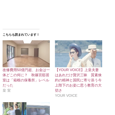
こちらも読まれています！
改修費用50億円超、お金は一
【YOUR VOICE】上皇夫妻
体どこの何に？ 秋篠宮邸居
はあれだけ贅沢三昧 質素倹
室は「箱根の保養所」レベル
約の精神と国民に寄り添う今
だった
上陛下のお姿に思う教育の大
皇 室
切さ
YOUR VOICE