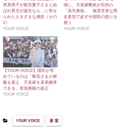
男系男子が敬宮愛子さまと結
潰し、天皇家断絶が目的の
ばれ男児が誕生なら…に寄せ
「高市典範」 無茶苦茶な男
られたさまざまな感想《その
女差別で必ずや国民の怒りを
2》
買う
YOUR VOICE
YOUR VOICE
【YOUR VOICE】国民が求
めているのは「敬宮さまが婿
殿を迎え、天皇家を直系継承
できる」皇室典範の改正
YOUR VOICE
YOUR VOICE
皇 室