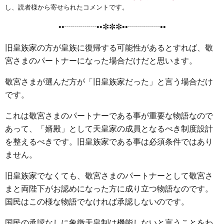
e
t
e
e
i
s
し、読者様から寄せられたコメントです。
b
t
n
e
••┈┈┈┈••✼✼✼••┈┈┈┈••
o
e
a
n
o
r
g
旧皇族家の方が皇族に復帰する可能性があるとすれば、敬
k
e
宮さまのパートナーになった場合だけだと思います。
r
敬宮さまが選んだ方が「旧皇族家だった」と言う場合だけ
です。
これは敬宮さまのパートナーである事が重要な物語なので
あって、「婿殿」として天皇家の成員となるべき制度設計
を整えるべきです。旧皇族家である事は必須条件ではあり
ません。
旧皇族家でなくても、敬宮さまのパートナーとして敬宮さ
まと両陛下がお認めになった方に成り立つ物語なのです。
国民はこの様な物語でなければ承認しないのです。
国民の承認なしに象徴天皇制は機能しないと言うことをわ