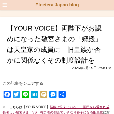
Etcetera Japan blog
【YOUR VOICE】両陛下がお認
めになった敬宮さまの「婿殿」
は天皇家の成員に 旧皇族か否
かに関係なくその制度設計を
2026年2月15日
7:58 PM
この記事をシェアする
F
T
L
H
M
M
共
a
w
i
a
i
e
有
※ こちらは【YOUR VOICE】
勝敗は見えている！ 国民から愛され成
c
i
n
t
x
s
長著しい敬宮さま VS 権力者の都合でいきなり養子になる旧皇族
に対