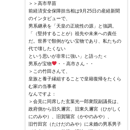
＞＞高市早苗
前経済安全保障担当相は9月25日の産経新聞
のインタビューで、
男系継承を「天皇の正統性の源」と強調。
「（堅持することが）祖先や未来への責任
だ。世界で類例がない宝物であり、私たちの
代で壊したくない
という思いが非常に強い」と語った＜
男系が宝物
・・高市さん・・
＞この竹田さんて、
皇族と養子縁組することで皇籍復帰をたくら
む家の当事者
なんですよ：
＞会見に同席した玄葉光一郎衆院副議長は、
政府側から旧久邇宮、旧東久邇宮（ひがしく
にのみや）、旧賀陽宮（かやのみや）、
旧竹田宮（たけだのみや）に未婚の男系男子