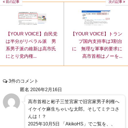
前の記事
次の記事
【YOUR VOICE】自民党
【YOUR VOICE】トラン
は半分がリベラル派 男
プ国内支持率は3割台
系男子派の維新は高市氏
に 無理な軍事的要求に
にとり党内権...
高市首相はノーを...
3件のコメント
匿名
2026年2月16日
高市首相と彬子三笠宮家で旧宮家男子利権へ
イケイケ麻生ちゃいな太郎。そしてミテコさ
んは！？
2025年10月5日 「AkikoHS」でご覧を、、