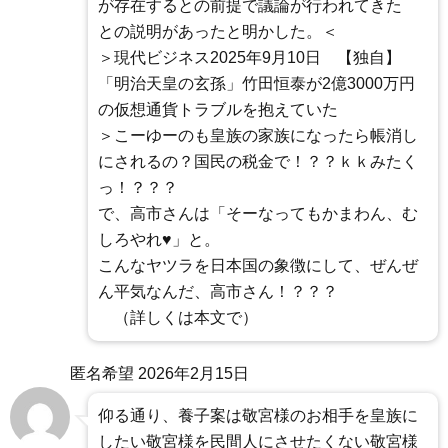
が存在するとの前提で議論が行われてきた
との説明があったと明かした。＜
＞現代ビジネス2025年9月10日 【独自】
「明治天皇の玄孫」竹田恒泰が2億3000万円
の仮想通貨トラブルを抱えていた
＞こーゆーのも皇族の家族になったら帳消し
にされるの？国民の税金で！？？ｋｋみたく
っ！？？？
で、高市さんは「そーなってもかまわん、む
しろやれ♥」と。
こんなヤツラを日本国の象徴にして、ぜんぜ
ん平気なんだ、高市さん！？？？
（詳しくは本文で）
匿名希望
2026年2月15日
仰る通り、養子案は敬宮様のお相手を皇族に
したい敬宮様を民間人にさせたくない敬宮様