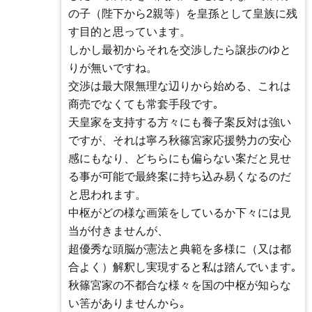
の子（陛下から2親等）を皇孫として皇族に残
す目的と思っています。
しかし最初からそれを交渉したら譲歩のゆと
りが無いですね。
交渉は最大限無理な辺りから始める、これは
商売でなくても常套手段です｡
天皇家を支持する方々にも養子案反対は強い
ですが、それは寧ろ秋篠宮家応援勢力の安心
感にもなり、どちらにも偏らない案だと見せ
る事が可能で最終案に持ち込み易くなるのだ
と思われます。
中枢がどの様な画策をしているか下々には見
当が付きませんが、
超優秀な頭脳が憲法と典範を多様に（又は都
合よく）解釈し実現すると私は踏んでいます｡
秋篠宮家の不都合な様々を国の中枢が知らな
い筈がありませんから｡