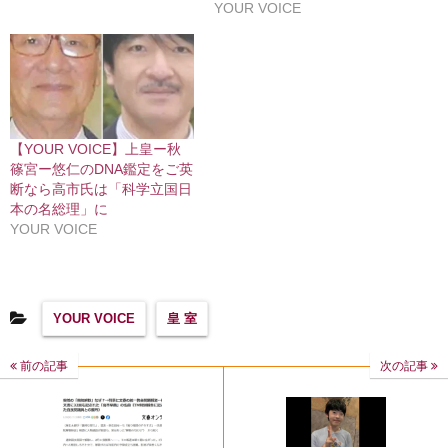
YOUR VOICE
【YOUR VOICE】上皇ー秋
篠宮ー悠仁のDNA鑑定をご英
断なら高市氏は「科学立国日
本の名総理」に
YOUR VOICE
YOUR VOICE
皇 室
前の記事
次の記事