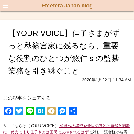
Etcetera Japan blog
【YOUR VOICE】佳子さまがず
っと秋篠宮家に残るなら、重要
な役割のひとつが悠仁ｓの監禁
業務を引き継ぐこと
2026年1月22日
11:34 AM
この記事をシェアする
F
T
L
H
M
M
共
a
w
i
a
i
e
有
※ こちらは【YOUR VOICE】
公務への姿勢や覚悟のほどは自然と御歌
c
i
n
t
x
s
に 努力により佳子さまは国民に支持されるはず
に対し、読者様から寄