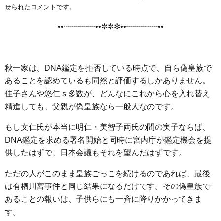
e
t
e
e
i
s
せられたコメントです。
b
t
n
e
••┈┈┈┈••✼✼✼••┈┈┈┈••
o
e
a
n
o
r
g
k
e
秋一家は、DNA鑑定を拒否している時点で、自ら偽皇族で
r
あることを認めているも同然と評価するしかありません。
佳子さんや悠仁ｓ多数が、どんなにこれから心を入れ替え
精進しても、父親が偽皇族なら一般人なのです。
もし文仁氏が本当に明仁・美智子両氏の間の実子ならば、
DNA鑑定を求める署名開始と同時に宮内庁が鑑定機会を提
供したはずで、日本会議もそれを望んだはずです。
ただの人がこのまま皇族ごっこを続けるのであれば、最後
は有栖川宮事件と同じ結果になるだけです。その偽皇族で
あることの報いは、子供らにも一斉に降りかかってきま
す。