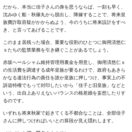
だから、本当に佳子さんの身を思うならば、一刻も早く、
沈みゆく船・秋篠丸から脱出し、降嫁することで、将来皇
族費詐取容疑がかからぬよう、今のうちに将来設計をすべ
き、と言ってあげることです。
このまま居残った場合、重要な役割のひとつに御用済悠仁
ｓたちの監禁業務を引き継ぐことがあるでしょう。
赤坂ヘールシャム維持管理用裏金を用意し、御用済悠仁ｓ
の生活費を調達する成年皇族が要るわけで、政府もあきら
かなる違法行為の責任を誰か皇族に押しつけ、事実上の不
訴追特権でもって封印したいから「佳子と旧皇族」などと
いう、出自上ありえないバランスの格差婚を妄想したりす
るのです。
いずれも将来秋家で起きてくる不都合なことは、全部佳子
さんに押しつければいいとの算段が見え隠れします。