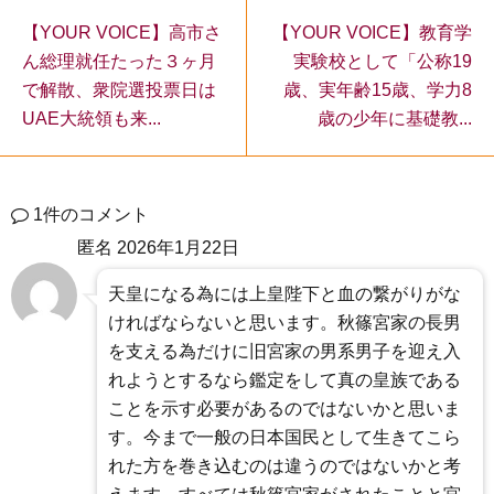
【YOUR VOICE】教育学
【YOUR VOICE】高市さ
実験校として「公称19
ん総理就任たった３ヶ月
歳、実年齢15歳、学力8
で解散、衆院選投票日は
歳の少年に基礎教...
UAE大統領も来...
1件のコメント
匿名
2026年1月22日
天皇になる為には上皇陛下と血の繋がりがな
ければならないと思います。秋篠宮家の長男
を支える為だけに旧宮家の男系男子を迎え入
れようとするなら鑑定をして真の皇族である
ことを示す必要があるのではないかと思いま
す。今まで一般の日本国民として生きてこら
れた方を巻き込むのは違うのではないかと考