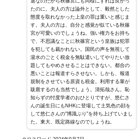
退なのだから秋篠宮にも同様にすれば良かっ
たのに。夫人の方は論外として、毅然とした
態度を取れなかった上皇の罪は重いと感じま
す。夫人の方は、自分と感覚が似ている秋篠
宮が可愛いのでしょうね。強い権力をお持ち
で、不思議なことに秋篠宮という皇族は犯罪
を犯しても裁かれない。国民の声を無視して
湯水のごとく税金を無駄遣いしてやりたい放
題してもやめさせることはできない。都合の
悪いことは報道すらさせない。しかも、報道
規制をさせている原資も税金。利用する輩が
跋扈するのも当然でしょう。清拓哉さん。恥
知らずの忖度学者のおひとりですが、悠仁さ
んの誕生日にもNHKに登場して土気色の顔を
して悠仁さんの”博識ぶり”を持ち上げていまし
た。東大、既定路線なのでしょうね。