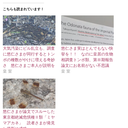
こちらも読まれています！
大気汚染にビル乱立も、調査
悠仁さま実はとんでもない快
に悠仁さまが同行するとトン
挙を！！ なのに皇居の生物
ボの種数がやけに増える奇妙
相調査トンボ類、第Ⅲ期報告
さ 悠仁さまご本人が説明を
論文にお名前がない不思議
皇 室
皇 室
悠仁さまが論文でスルーした
東京都絶滅危惧種Ⅱ類「ミヤ
マアカネ」 読者さまが発見