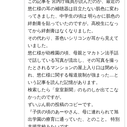
この記事を 宮内庁職員が読んだのか、最近の
悠仁様の耳の補聴器は目立たない肌色に変わ
ってきました、中学生の頃は 明らかに肌色の
絆創膏を貼っていたのですが。高校生になっ
てから絆創膏はなくなりました。
その代わり、茶色いシリコンが耳から見えて
いました。
悠仁様が幼稚園の頃、母親とマカトン法手話
で話している写真が流出し、その写真を撮っ
たとされるマンションの屋上入り口は閉めら
れ、悠仁様に関する報道規制が強まった…と
いう記事を読んだ記憶があります。
検索したら「皇室新聞」のものしか出てこな
かったのですが。
ずいぶん前の投稿のコピーです。
『子供の頃のあーやさん、母に連れられて旭
出学園の療育に通っていた、とのこと。 特別
支援学校みたいです。