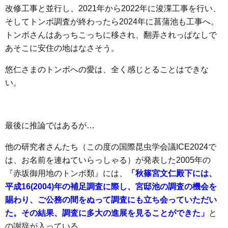
改修工事と並行し、2021年から2022年に浚渫工事を行い、
そしてトンボ調査が終わったら2024年に菖蒲池も工事へ。
トンボさんはあっちこっちに移され、翻弄されっぱなしで
あそこに安住の地はなさそう。
悠仁さまのトンボへの愛は、全く感じとることはできな
い。
最後に推論ではあるが…
他の研究者さんたち（この度の国際昆虫学会議ICE2024で
は、お名前を連ねていらっしゃる）が発表した2005年の
『赤坂御用地のトンボ類』には、
「秋篠宮文仁殿下には、
平成16(2004)年の補足調査に際し、宮邸池の調査の機会を
賜わり、ご公務の間をぬって調査にも立ち会っていただい
た。その結果、調査に多大の進展を見ることができた」
と
の謝辞が入っている。