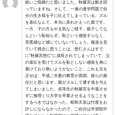
鋭いご指摘だと思いました。秋篠宮は動き回
っていますね。そして、一連の進学問題で自
分の生き様を子に伝えてしまっている。ズル
を直伝なんて、本当に呆れかえった親です。
一方、子の方もやる気なご様子。親子してな
んという恥知らず。恥という感覚すらなく、
罪悪感など感じていないでしょう。報道を見
ていて残念に思うことは、悠仁さんはすで
に”秋篠宮悠仁”に成長されてしまっていて、父
の直伝を受けてズルを恥としない感覚を身に
着けており救いようがないこと。これも元を
正せば、平成ご夫妻の教育が原因。彼らの責
任だと思います。親がズルして通す道を与え
てしまいました。劣等生の秋篠宮を中退させ
ずに無理くり大学を卒業させるようなことを
するべきではなかった。昭和天皇は忖度をお
許しにならなかったので、ご自分は学習院中