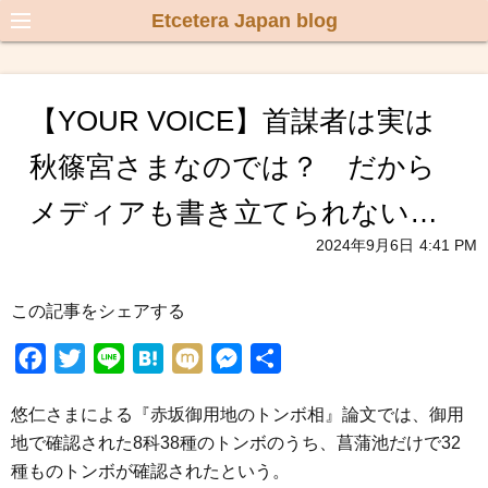
Etcetera Japan blog
【YOUR VOICE】首謀者は実は
秋篠宮さまなのでは？ だから
メディアも書き立てられない…
2024年9月6日
4:41 PM
この記事をシェアする
F
T
L
H
M
M
共
a
w
i
a
i
e
有
悠仁さまによる『赤坂御用地のトンボ相』論文では、御用
c
i
n
t
x
s
地で確認された8科38種のトンボのうち、菖蒲池だけで32
e
t
e
e
i
s
種ものトンボが確認されたという。
b
t
n
e