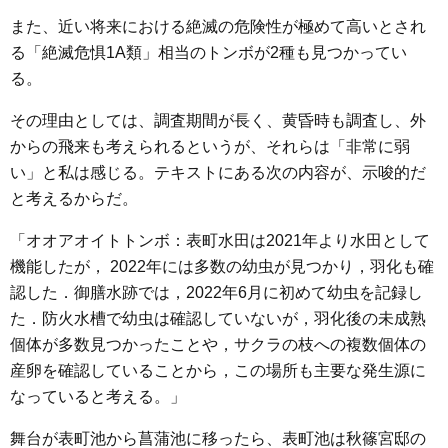
o
e
a
n
また、近い将来における絶滅の危険性が極めて高いとされ
o
r
g
る「絶滅危惧1A類」相当のトンボが2種も見つかってい
k
e
る。
r
その理由としては、調査期間が長く、黄昏時も調査し、外
からの飛来も考えられるというが、それらは「非常に弱
い」と私は感じる。テキストにある次の内容が、示唆的だ
と考えるからだ。
「オオアオイトトンボ：表町水田は2021年より水田として
機能したが， 2022年には多数の幼虫が見つかり，羽化も確
認した．御膳水跡では，2022年6月に初めて幼虫を記録し
た．防火水槽で幼虫は確認していないが，羽化後の未成熟
個体が多数見つかったことや，サクラの枝への複数個体の
産卵を確認していることから，この場所も主要な発生源に
なっていると考える。」
舞台が表町池から菖蒲池に移ったら、表町池は秋篠宮邸の