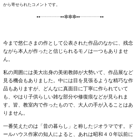
e
t
e
e
i
s
から寄せられたコメントです。
b
t
n
e
••┈┈┈┈••✼✼✼••┈┈┈┈••
o
e
a
n
o
r
g
k
e
今まで悠仁さまの作として公表された作品のなかに、残念
r
ながら本人が作ったと信じられるモノは一つもありませ
ん。
私の周囲には美大出身の美術教師が大勢いて、作品展など
見る機会もありました。中には目を見張るような精巧な作
品もありますが、どんなに真面目に丁寧に作られていて
も、やはり子供らしい雑な部分や修復痕などが見られま
す。皆、教室内で作ったもので、大人の手が入ることはあ
りません。
一番笑えたのは「昔の暮らし」と称したジオラマです。ド
ールハウス作家の知人によると、あれは昭和４０年以前に