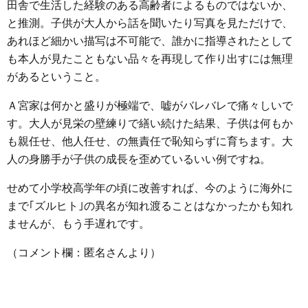
田舎で生活した経験のある高齢者によるものではないか、
と推測。子供が大人から話を聞いたり写真を見ただけで、
あれほど細かい描写は不可能で、誰かに指導されたとして
も本人が見たこともない品々を再現して作り出すには無理
があるということ。
Ａ宮家は何かと盛りが極端で、嘘がバレバレで痛々しいで
す。大人が見栄の壁練りで繕い続けた結果、子供は何もか
も親任せ、他人任せ、の無責任で恥知らずに育ちます。大
人の身勝手が子供の成長を歪めているいい例ですね。
せめて小学校高学年の頃に改善すれば、今のように海外に
まで｢ズルヒト｣の異名が知れ渡ることはなかったかも知れ
ませんが、もう手遅れです。
（コメント欄：匿名さんより）