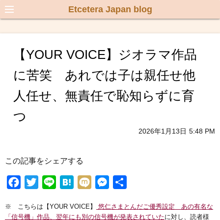
Etcetera Japan blog
【YOUR VOICE】ジオラマ作品
に苦笑 あれでは子は親任せ他
人任せ、無責任で恥知らずに育
つ
2026年1月13日
5:48 PM
この記事をシェアする
F
T
L
H
M
M
共
a
w
i
a
i
e
有
※ こちらは【YOUR VOICE】
悠仁さまとんだご優秀設定 あの有名な
c
i
n
t
x
s
「信号機」作品、翌年にも別の信号機が発表されていた
に対し、読者様