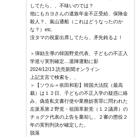
してたら、、不味いのでは？
他にもカヨさんの遺族年金不正受給、保険金
殺人？、嵐山通船（これはどうなったのか
な？）etc.
没タマの祝宴出席してたら、矛先鈍るよ！
＞弾劾主導の韓国野党代表、子どもの不正入
学巡り実刑確定…退陣運動に影
2024/12/13 読売新聞オンライン
上記文言で検索を、、
＞【ソウル＝依田和彩】韓国大法院（最高
裁）は１２日、子どもの不正入学の疑惑に絡
み、偽造私文書行使や業務妨害罪に問われた
左派系第２野党・祖国革新党（１２議席）の
チョグク代表の上告を棄却し、２審の懲役２
年の実刑判決が確定した。
脱落