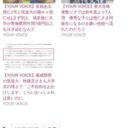
【YOUR VOICE】皇籍ある
【YOUR VOICE】東大合格
悠仁1号と筑波大の陽キャ悠
者数ツクフは前年度より7人
仁sはまず別人 偽皇族に大
増 優秀な子らは悠仁さま同
学が警備費用年間7億円以上
級生になるのを嫌い他校へ流
を注ぎ込むなんて
れたのだろう
YOUR VOICE
YOUR VOICE
【YOUR VOICE】厳戒態勢
の筑波大 秋篠宮さまも入学
式の壇上で「ご不自由をおか
けします」くらいおっしゃれ
ば良いのに
YOUR VOICE