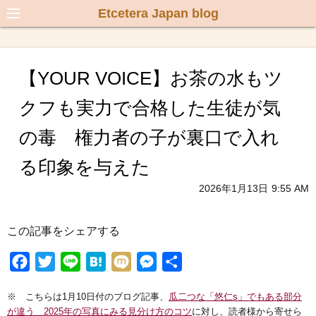
Etcetera Japan blog
【YOUR VOICE】お茶の水もツ
クフも実力で合格した生徒が気
の毒 権力者の子が裏口で入れ
る印象を与えた
2026年1月13日
9:55 AM
この記事をシェアする
F
T
L
H
M
M
共
a
w
i
a
i
e
有
※ こちらは1月10日付のブログ記事、
瓜二つな「悠仁s」でもある部分
c
i
n
t
x
s
が違う 2025年の写真にみる見分け方のコツ
に対し、読者様から寄せら