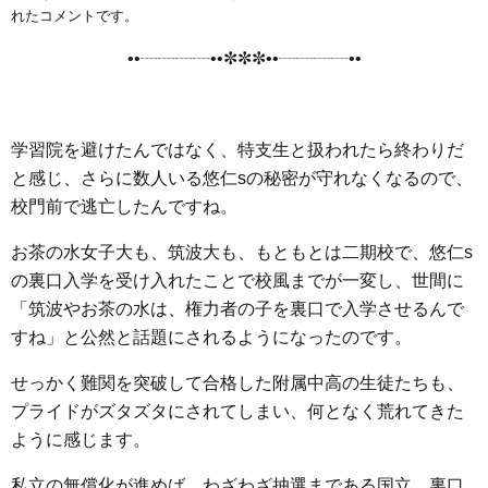
e
t
e
e
i
s
れたコメントです。
b
t
n
e
••┈┈┈┈••✼✼✼••┈┈┈┈••
o
e
a
n
o
r
g
k
e
学習院を避けたんではなく、特支生と扱われたら終わりだ
r
と感じ、さらに数人いる悠仁sの秘密が守れなくなるので、
校門前で逃亡したんですね。
お茶の水女子大も、筑波大も、もともとは二期校で、悠仁s
の裏口入学を受け入れたことで校風までが一変し、世間に
「筑波やお茶の水は、権力者の子を裏口で入学させるんで
すね」と公然と話題にされるようになったのです。
せっかく難関を突破して合格した附属中高の生徒たちも、
プライドがズタズタにされてしまい、何となく荒れてきた
ように感じます。
私立の無償化が進めば、わざわざ抽選まである国立、裏口