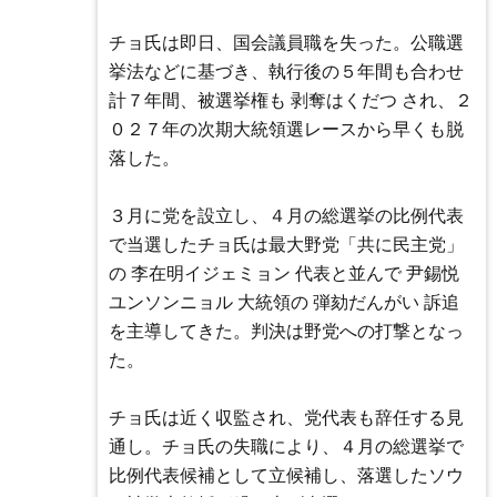
チョ氏は即日、国会議員職を失った。公職選
挙法などに基づき、執行後の５年間も合わせ
計７年間、被選挙権も 剥奪はくだつ され、２
０２７年の次期大統領選レースから早くも脱
落した。
３月に党を設立し、４月の総選挙の比例代表
で当選したチョ氏は最大野党「共に民主党」
の 李在明イジェミョン 代表と並んで 尹錫悦
ユンソンニョル 大統領の 弾劾だんがい 訴追
を主導してきた。判決は野党への打撃となっ
た。
チョ氏は近く収監され、党代表も辞任する見
通し。チョ氏の失職により、４月の総選挙で
比例代表候補として立候補し、落選したソウ