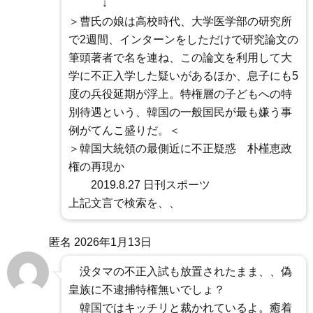
↓
＞曹氏の娘は高校時代、大学医学部の研究所
で2週間、インターンをしただけで研究論文の
筆頭著者で名を連ね、この論文を利用して大
学に不正入学した疑いがあるほか、息子にも5
度の兵役延期が浮上。特権層の子どもへの特
別待遇という、韓国の一般国民が最も嫌う事
例がてんこ盛りだ。＜
＞韓国大統領の最側近に不正疑惑 朴槿恵政
権の再現か
2019.8.27 日刊スポーツ
上記文言で検索を、、
匿名
2026年1月13日
没タマの不正入試も放置されたまま、、偽
皇族に不逮捕特権無いでしょ？
韓国ではキッチリと裁かれているよ。癒着