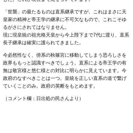
「世襲」の最たるものは直系継承ですが、これはまさに天
皇家の精神と帝王学の継承に不可欠なもので、これこそゆ
るがさにされてはなりません。
現に現皇統の祖光格天皇から今上陛下まで7代に渡り、直系
長子継承は確実に護られてきました。
今必然性なく、傍系の秋篠宮に移動してしまう恐ろしさを
政界ももっと認識すべきでしょう。直系による帝王学の有
無は敬宮様と悠仁様との対比に明らかに見えています。今
政府のなすべきことは一つ。皇統を正しい直系の道で繋げ
ていくことのみ。政府の英断をもとめます。
（コメント欄：日出処の民さんより）