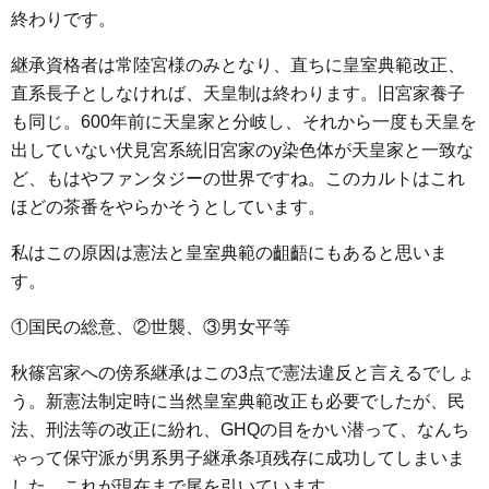
終わりです。
継承資格者は常陸宮様のみとなり、直ちに皇室典範改正、
直系長子としなければ、天皇制は終わります。旧宮家養子
も同じ。600年前に天皇家と分岐し、それから一度も天皇を
出していない伏見宮系統旧宮家のy染色体が天皇家と一致な
ど、もはやファンタジーの世界ですね。このカルトはこれ
ほどの茶番をやらかそうとしています。
私はこの原因は憲法と皇室典範の齟齬にもあると思いま
す。
①国民の総意、②世襲、③男女平等
秋篠宮家への傍系継承はこの3点で憲法違反と言えるでしょ
う。新憲法制定時に当然皇室典範改正も必要でしたが、民
法、刑法等の改正に紛れ、GHQの目をかい潜って、なんち
ゃって保守派が男系男子継承条項残存に成功してしまいま
した。これが現在まで尾を引いています。