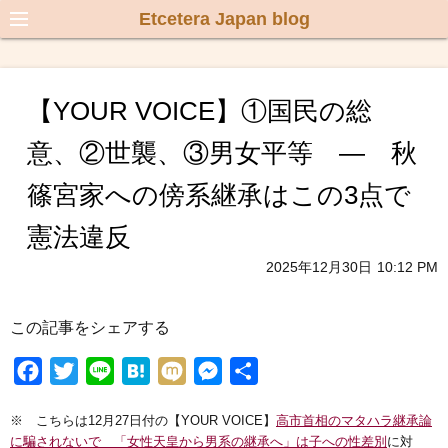
Etcetera Japan blog
【YOUR VOICE】①国民の総
意、②世襲、③男女平等 ― 秋
篠宮家への傍系継承はこの3点で
憲法違反
2025年12月30日
10:12 PM
この記事をシェアする
F
T
L
H
M
M
共
a
w
i
a
i
e
有
※ こちらは12月27日付の【YOUR VOICE】
高市首相のマタハラ継承論
c
i
n
t
x
s
に騙されないで 「女性天皇から男系の継承へ」は子への性差別
に対