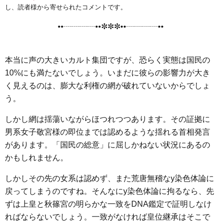
e
t
e
e
i
s
し、読者様から寄せられたコメントです。
b
t
n
e
••┈┈┈┈••✼✼✼••┈┈┈┈••
o
e
a
n
o
r
g
k
e
本当に声の大きいカルト集団ですが、恐らく実態は国民の
r
10%にも満たないでしょう。いまだに彼らの影響力が大き
く見えるのは、膨大な利権の網が破れていないからでしょ
う。
しかし網は揺蕩いながらほつれつつあります。その証拠に
男系女子敬宮様の即位までは認めるような揺れる首相発言
があります。「国民の総意」に屈しかねない状況にあるの
かもしれません。
しかしその先の女系は認めず、また荒唐無稽なy染色体論に
戻ってしまうのですね。そんなにy染色体論に拘るなら、先
ずは上皇と秋篠宮の明らかな一致をDNA鑑定で証明しなけ
ればならないでしょう。一致がなければ皇位継承はそこで