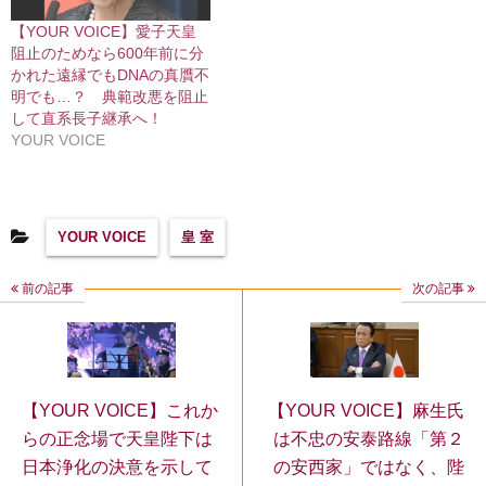
【YOUR VOICE】愛子天皇
阻止のためなら600年前に分
かれた遠縁でもDNAの真贋不
明でも…？ 典範改悪を阻止
して直系長子継承へ！
YOUR VOICE
YOUR VOICE
皇 室
前の記事
次の記事
【YOUR VOICE】麻生氏
【YOUR VOICE】これか
は不忠の安泰路線「第２
らの正念場で天皇陛下は
の安西家」ではなく、陛
日本浄化の決意を示して