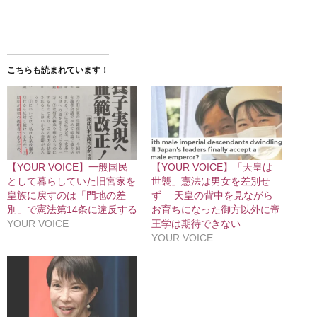
こちらも読まれています！
【YOUR VOICE】一般国民
【YOUR VOICE】「天皇は
として暮らしていた旧宮家を
世襲」憲法は男女を差別せ
皇族に戻すのは「門地の差
ず 天皇の背中を見ながら
別」で憲法第14条に違反する
お育ちになった御方以外に帝
YOUR VOICE
王学は期待できない
YOUR VOICE