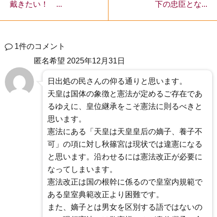
下の忠臣とな...
戴きたい！ ...
1件のコメント
匿名希望
2025年12月31日
日出処の民さんの仰る通りと思います。
天皇は国体の象徴と憲法が定めるご存在であ
るゆえに、皇位継承をこそ憲法に則るべきと
思います。
憲法にある「天皇は天皇皇后の嫡子、養子不
可」の項に対し秋篠宮は現状では違憲になる
と思います。沿わせるには憲法改正が必要に
なってしまいます。
憲法改正は国の根幹に係るので皇室内規範で
ある皇室典範改正より困難です。
また、嫡子とは男女を区別する語ではないの