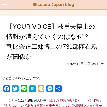
Etcetera Japan blog
【YOUR VOICE】枝重夫博士の
情報が消えていくのはなぜ？
朝比奈正二郎博士の731部隊在籍
が関係か
2025年12月30日
9:51 PM
この記事をシェアする
F
T
L
H
M
M
共
a
w
i
a
i
e
有
※ こちらは12月28日付の記事、
戦慄の情報が飛び出す！ トンボ論文
c
i
n
t
x
s
で頼りにされたであろう重鎮・枝重夫博士についてAI情報ブレまくりか