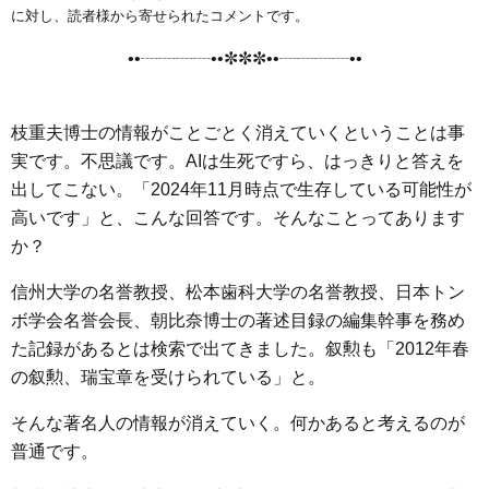
e
t
e
e
i
s
に対し、読者様から寄せられたコメントです。
b
t
n
e
••┈┈┈┈••✼✼✼••┈┈┈┈••
o
e
a
n
o
r
g
k
e
枝重夫博士の情報がことごとく消えていくということは事
r
実です。不思議です。AIは生死ですら、はっきりと答えを
出してこない。「2024年11月時点で生存している可能性が
高いです」と、こんな回答です。そんなことってあります
か？
信州大学の名誉教授、松本歯科大学の名誉教授、日本トン
ボ学会名誉会長、朝比奈博士の著述目録の編集幹事を務め
た記録があるとは検索で出てきました。叙勲も「2012年春
の叙勲、瑞宝章を受けられている」と。
そんな著名人の情報が消えていく。何かあると考えるのが
普通です。