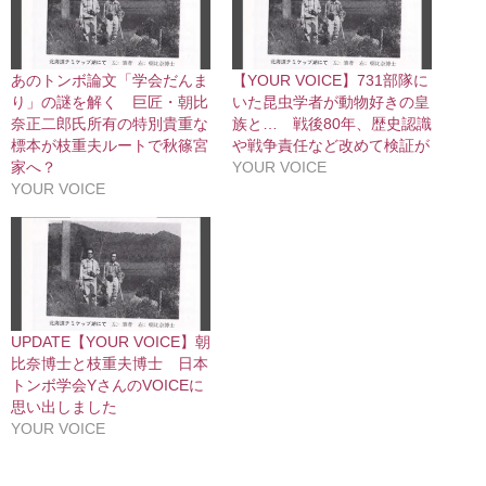
あのトンボ論文「学会だんま
【YOUR VOICE】731部隊に
り」の謎を解く 巨匠・朝比
いた昆虫学者が動物好きの皇
奈正二郎氏所有の特別貴重な
族と… 戦後80年、歴史認識
標本が枝重夫ルートで秋篠宮
や戦争責任など改めて検証が
家へ？
YOUR VOICE
YOUR VOICE
UPDATE【YOUR VOICE】朝
比奈博士と枝重夫博士 日本
トンボ学会YさんのVOICEに
思い出しました
YOUR VOICE