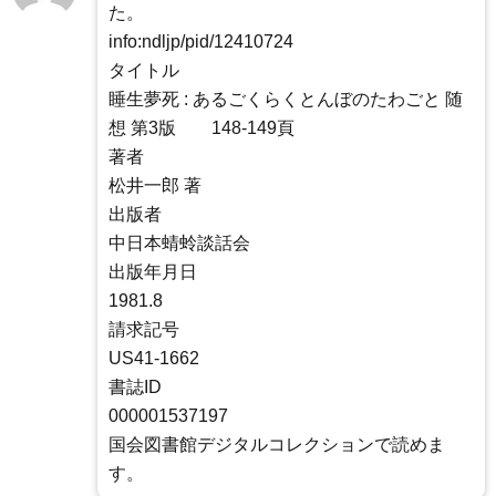
た。
info:ndljp/pid/12410724
タイトル
睡生夢死 : あるごくらくとんぼのたわごと 随
想 第3版 148-149頁
著者
松井一郎 著
出版者
中日本蜻蛉談話会
出版年月日
1981.8
請求記号
US41-1662
書誌ID
000001537197
国会図書館デジタルコレクションで読めま
す。