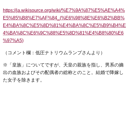
https://ja.wikisource.org/wiki/%E7%9A%87%E5%AE%A4%
E5%85%B8%E7%AF%84_(%E6%98%8E%E6%B2%BB%
E4%BA%8C%E5%8D%81%E4%BA%8C%E5%B9%B4%E
4%BA%8C%E6%9C%88%E5%8D%81%E4%B8%80%E6
%97%A5)
（コメント欄：低圧ナトリウムランプさんより）
※「皇族」についてですが、天皇の親族を指し、男系の嫡
出の血族およびその配偶者の総称とのこと。結婚で降嫁し
た女子を除きます。