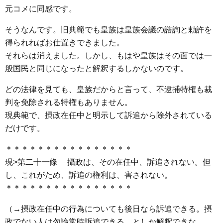
元コメに同感です。
そうなんです。旧典範でも皇族は皇族会議の諮詢と勅許を
得られればお仕置きできました。
それらは消えました。しかし、もはや皇族はその面では一
般国民と同じになったと解釈するしかないのです。
どの法律を見ても、皇族だからと言って、不逮捕特権も裁
判を免除される特権もありません。
現典範で、摂政在任中と明示して訴追から除外されている
だけです。
＊＊＊＊＊＊＊＊＊＊＊＊＊＊＊＊
現>第二十一條 攝政は、その在任中、訴追されない。但
し、これがため、訴追の権利は、害されない。
＊＊＊＊＊＊＊＊＊＊＊＊＊＊＊＊
（→摂政在任中の行為についても後日なら訴追できる。摂
政でない人は勿論常時訴追できる。としか解釈できな