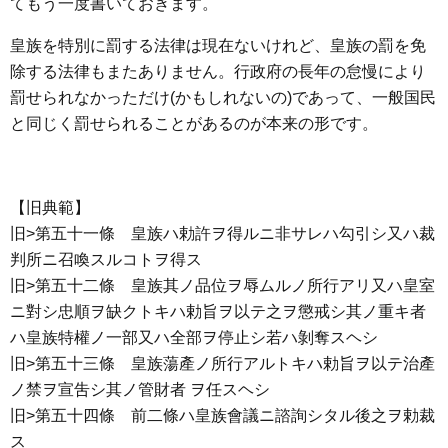
てもう一度書いておきます。
皇族を特別に罰する法律は現在ないけれど、皇族の罰を免
除する法律もまたありません。行政府の長年の怠慢により
罰せられなかっただけ(かもしれないの)であって、一般国民
と同じく罰せられることがあるのが本来の形です。
【旧典範】
旧>第五十一條 皇族ハ勅許ヲ得ルニ非サレハ勾引シ又ハ裁
判所ニ召喚スルコトヲ得ス
旧>第五十二條 皇族其ノ品位ヲ辱ムルノ所行アリ又ハ皇室
ニ對シ忠順ヲ缺クトキハ勅旨ヲ以テ之ヲ懲戒シ其ノ重キ者
ハ皇族特權ノ一部又ハ全部ヲ停止シ若ハ剝奪スヘシ
旧>第五十三條 皇族蕩產ノ所行アルトキハ勅旨ヲ以テ治產
ノ禁ヲ宣吿シ其ノ管財者 ヲ任スヘシ
旧>第五十四條 前二條ハ皇族會議ニ諮詢シタル後之ヲ勅裁
ス