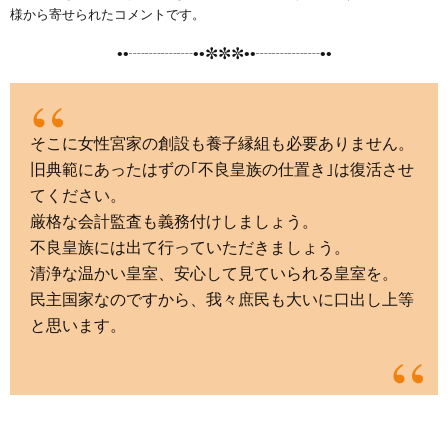
e
t
e
e
i
s
様から寄せられたコメントです。
b
t
n
e
••┈┈┈┈••✼✼✼••┈┈┈┈••
o
e
a
n
o
r
g
k
e
そこに女性宮家の創設も養子縁組も必要ありません。
r
旧典範にあったはずの｢不良皇族の仕置き｣は復活させ
てください。
厳格な会計監査も義務付けしましょう。
不良皇族には出て行っていただきましょう。
清浄な温かい皇室、安心して見ていられる皇室を。
民主国家なのですから、我々庶民も大いに口出し上等
と思います。