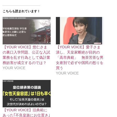
こちらも読まれています！
【YOUR VOICE】悠仁さま
【YOUR VOICE】愛子さま
の裏口入学問題、公正な入試
潰し、天皇家断絶が目的の
業務を乱す行為として偽計業
「高市典範」 無茶苦茶な男
務妨害が成立するのでは？
女差別で必ずや国民の怒りを
YOUR VOICE
買う
YOUR VOICE
【YOUR VOICE】旧典範に
あった｢不良皇族にお仕置き｣