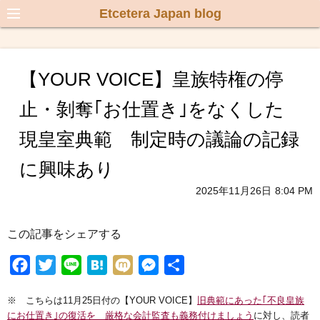
Etcetera Japan blog
【YOUR VOICE】皇族特権の停
止・剝奪｢お仕置き｣をなくした
現皇室典範 制定時の議論の記録
に興味あり
2025年11月26日
8:04 PM
この記事をシェアする
F
T
L
H
M
M
共
a
w
i
a
i
e
有
※ こちらは11月25日付の【YOUR VOICE】
旧典範にあった｢不良皇族
c
i
n
t
x
s
にお仕置き｣の復活を 厳格な会計監査も義務付けましょう
に対し、読者