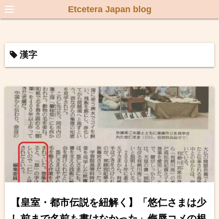
Etcetera Japan blog
漢字
【皇室・都市伝説を紐解く】「悠仁さまは少
し前まで名前も書けなかった」侮辱コメの根