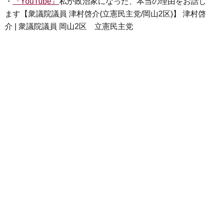
・
『YouTube』
私が政治家になった、本当の理由をお話し
ます【衆議院議員 津村啓介(立憲民主党/岡山2区)】 津村啓
介 | 衆議院議員 岡山2区 立憲民主党