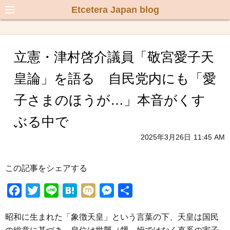
Etcetera Japan blog
立憲・津村啓介議員「敬宮愛子天
皇論」を語る 自民党内にも「愛
子さまのほうが…」本音がくす
ぶる中で
2025年3月26日
11:45 AM
この記事をシェアする
F
T
L
H
M
M
共
a
w
i
a
i
e
有
昭和に生まれた「象徴天皇」という言葉の下、天皇は国民
c
i
n
t
x
s