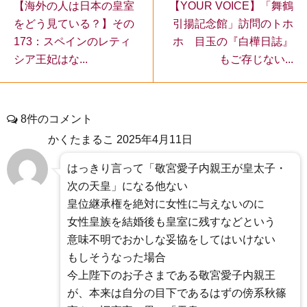
【海外の人は日本の皇室
【YOUR VOICE】「舞鶴
をどう見ている？】その
引揚記念館」訪問のトホ
173：スペインのレティ
ホ 目玉の『白樺日誌』
シア王妃はな...
もご存じない...
8件のコメント
かくたまるこ
2025年4月11日
はっきり言って「敬宮愛子内親王が皇太子・
次の天皇」になる他ない
皇位継承権を絶対に女性に与えないのに
女性皇族を結婚後も皇室に残すなどという
意味不明でおかしな妥協をしてはいけない
もしそうなった場合
今上陛下のお子さまである敬宮愛子内親王
が、本来は自分の目下であるはずの傍系秋篠