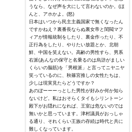
うなら、なぜ声を大にして言わないのか。(ほ
んと、アホかよ。(怒)
日本はいつから民主主義国家で無くなったん
ですかねえ？裏番長ならぬ裏女帝と閨閥マフ
ィアが情報統制をしたり、裏金作ったり、不
正行為をしたり、やりたい放題とか、北朝
鮮、中国を笑えない。高齢の男性すら、男系
右派(あんなの保守と名乗るのは烏滸がましい
くらいの脳筋)を「男根派」と言ってニヤニヤ
笑っているのに、秋篠宮推しの女性たちは、
少しは現実見たらどうですか？
あのぼーーーっとした男性が好みか何か知ら
ないけど。私はおそらくタイもシリントーン
殿下がお隠れになれば、王室は危ないのでは
無いかと思っています。津村議員がおっしゃ
る通り、それくらい王族の存続は時代と共に
難しくなっています。