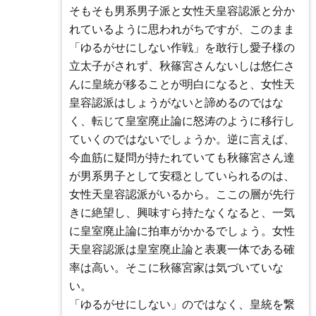
そもそも男系男子派と女性天皇容認派と分か
れているように思われがちですが、このまま
「ゆるがせにしない作戦」を敢行し愛子様の
立太子がされず、秋篠宮さんないしは悠仁さ
んに皇統が移ることが明白になると、女性天
皇容認派はしょうがないと諦めるのではな
く、転じて皇室廃止論に怒涛のように移行し
ていくのではないでしょうか。逆に言えば、
今血筋に疑問が持たれていても秋篠宮さん達
が男系男子として安穏としていられるのは、
女性天皇容認派がいるから。ここの層が先行
きに絶望し、興味すら持たなくなると、一気
に皇室廃止論に拍車がかかるでしょう。女性
天皇容認派は皇室廃止論と表裏一体である確
率は高い。そこに秋篠宮家は気づいていな
い。
「ゆるがせにしない」のではなく、皇統を繋