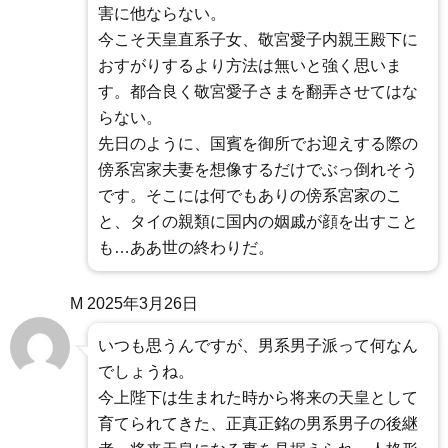
害に他ならない。
今こそ天皇直系子女、敬宮愛子内親王殿下に
おすがりするより方法は無いと強く思いま
す。都合良く敬宮愛子さまを翻弄させてはな
らない。
先日のように、国賓を御所でお迎えする際の
傍系宮家夫妻を想像するだけでぶっ倒れそう
です。そこには何でもありの傍系宮家のこ
と、タイの親類に国内の姻戚が顔を出すこと
も…ああ世の終わりだ。
M
2025年3月26日
いつも思うんですが、男系男子派って何なん
でしょうね。
今上陛下は生まれた時から将来の天皇として
育てられてきた、正真正銘の男系男子の後継