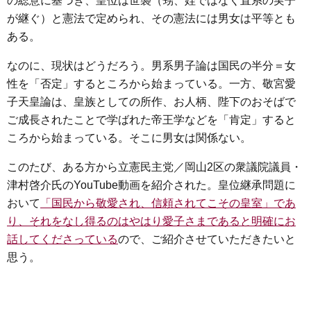
の総意に基づき、皇位は世襲（甥、姪ではなく直系の実子
e
t
e
e
i
s
が継ぐ）と憲法で定められ、その憲法には男女は平等とも
b
t
n
e
ある。
o
e
a
n
o
r
g
なのに、現状はどうだろう。男系男子論は国民の半分＝女
k
e
性を「否定」するところから始まっている。一方、敬宮愛
子天皇論は、皇族としての所作、お人柄、陛下のおそばで
r
ご成長されたことで学ばれた帝王学などを「肯定」すると
ころから始まっている。そこに男女は関係ない。
このたび、ある方から立憲民主党／岡山2区の衆議院議員・
津村啓介氏のYouTube動画を紹介された。皇位継承問題に
おいて
「国民から敬愛され、信頼されてこその皇室」であ
り、それをなし得るのはやはり愛子さまであると明確にお
話してくださっている
ので、ご紹介させていただきたいと
思う。