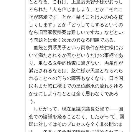
ととなる。これは、上皇后美智子様がおっし
ゃられた「人を信じましょう」とか「それこ
そが慈愛です」とか「疑うことは人の心を貧
しくします」とか「どうしてもするというの
なら旧宮家復帰案は難しいですね」などとい
う問題とは全く次元の異なる問題である。
血統と男系男子という両条件が悠仁様にお
いて満たされるか否かどいうだけの事柄であ
り、単なる医学的検査に過ぎない。両条件が
満たされるならば、悠仁様が天皇となられら
れることへの何らの障害もなくなり、日本国
民もまた悠仁様までの皇位継承の流れをゆる
がせにしようなどとは全く思わなくであろ
う。
したがって、現在衆議院議長公邸で――国
会での論議を経ることなく、したがっ て、国
民に対してはそのプロセスを全く非公開のま
ま――各党・各会派で隠密裏に議論されてい