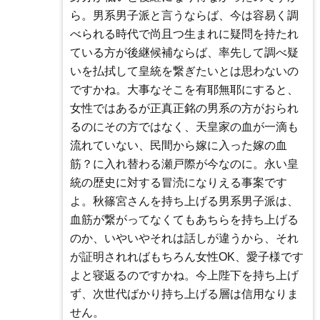
ら。男系男子派と言うならば、今は容易く調
べられる時代で尚且つ生まれに疑問を持たれ
ている方が後継候補ならば、率先して調べ疑
いを払拭して皇統を繋ぎたいとは思わないの
ですかね。大事なそこを有耶無耶にすると、
女性ではあるが正真正銘の男系の方がおられ
るのにその方ではなく、天皇家の血が一滴も
流れていない、民間から嫁に入った嫁の血
筋？に入れ替わる瀬戸際が今なのに。永い皇
統の歴史に対する冒涜になりえる事案です
よ。秋篠宮さんを持ち上げる男系男子派は、
血筋が繋がってなくてもあちらを持ち上げる
のか、いやいやそれは話しが違うから、それ
が証明されればもちろん女性OK、愛子様です
よと寝返るのですかね。今上陛下を持ち上げ
ず、次世代ばかり持ち上げる層は信用なりま
せん。