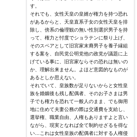
す。
それでも、女性天皇の皇婿が権力を持つ恐れ
があるからと、天皇直系子女の女性天皇を排
除し、傍系の倫理観の無い性別選択男子を持
って、権力と忖度でショラテンに祭り上げ、
そのスペアとして旧宮家末裔男子を養子縁組
する案を、自民党公明党他の政党が議題に上
げている事に、旧宮家ならその恐れは無いの
か、理解出来ません。よほど意図的なものが
あるとしか思えない。
それでいて、皇族数が足りないからと女性皇
族を婚姻後も残し配偶者、そのお子さまは男
子でも権力を恐れて一般人のまま、でも御用
地に住めて夫妻公務の際は交通費を支給し、
選挙権、職業自由、人権もありますよと言い
ながら、現実となれば全て制約せざるを得な
い…これは女性皇族の配偶者に対する人権侵