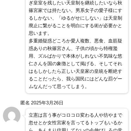
ぎ皇室を残したい天皇制を継続したいなら秋
篠宮家では持たない。男系女子の愛子様にす
るしかない、「ゆるがせにしない」は天皇制
廃止に繋がることを明白にする術が必要かと
思います。
多重婚疑惑どころか愛人複数、悪食、血筋疑
惑ありの秋篠宮さん、子供の頃から特権濫
用、ズルばかりで本体がしれない不気味な悠
仁さんを国の象徴として掲げる、そしてそれ
はもしかしたら正しい天皇家の皇統を断絶す
ることだったら、我ら国民にはどんな罰ゲー
ムなんだって思ってしまう。
匿名
2025年3月26日
立憲は言う事がコロコロ変わる人や坊やまで
忽せとか女性宮家を言ってるトップもいるか
ら、あんまり信用してないの今伸びしろの党