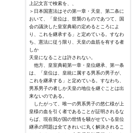
上記文言で検索を、、
＞日本国憲法はその第一章・天皇、第二条に
おいて、「皇位は、世襲のものであつて、国
会の議決した皇室典範の定めるところによ
り、これを継承する」と定めている。すなわ
ち、憲法に従う限り、天皇の血筋を有する者
しか
天皇になることは許されない。
他方、皇室典範第一章・皇位継承、第一条
は、「皇位は、皇統に属する男系の男子が、
これを継承する」と定めている。すなわち、
男系男子の者しか天皇の地位を継ぐことは出
来ないのである。
したがって、唯一の男系男子の悠仁様が上
皇様の血を引く者であることが証明されるな
らば、現在我が国の世情を騒がせている皇位
継承の問題は全てきれいに丸く解決されるこ