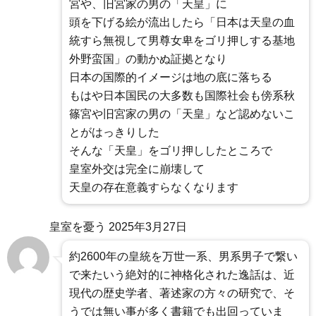
宮や、旧宮家の男の「天皇」に
頭を下げる絵が流出したら「日本は天皇の血
統すら無視して男尊女卑をゴリ押しする基地
外野蛮国」の動かぬ証拠となり
日本の国際的イメージは地の底に落ちる
もはや日本国民の大多数も国際社会も傍系秋
篠宮や旧宮家の男の「天皇」など認めないこ
とがはっきりした
そんな「天皇」をゴリ押ししたところで
皇室外交は完全に崩壊して
天皇の存在意義すらなくなります
皇室を憂う
2025年3月27日
約2600年の皇統を万世一系、男系男子で繋い
で来たいう絶対的に神格化された逸話は、近
現代の歴史学者、著述家の方々の研究で、そ
うでは無い事が多く書籍でも出回っていま