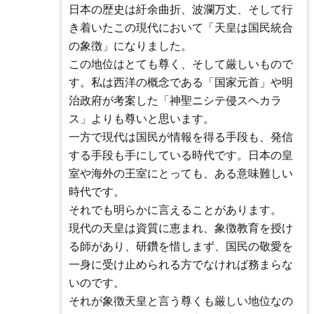
日本の歴史は紆余曲折、波瀾万丈、そして行
き着いたこの現代において「天皇は国民統合
の象徴」になりました。
この地位はとても尊く、そして厳しいもので
す。私は西洋の概念である「国家元首」や明
治政府が考案した「神聖ニシテ侵スヘカラ
ス」よりも尊いと思います。
一方で現代は国民が情報を得る手段も、発信
する手段も手にしている時代です。日本の皇
室や海外の王室にとっても、ある意味難しい
時代です。
それでも明らかに言えることがあります。
現代の天皇は資質に恵まれ、象徴教育を授け
る師があり、研鑽を惜しまず、国民の敬愛を
一身に受け止められる方でなければ務まらな
いのです。
それが象徴天皇と言う尊くも厳しい地位なの