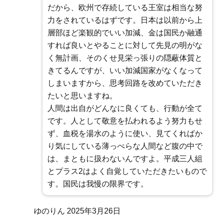
だから、欧州で存続している王室は相当な努
力をされているはずです。日本は以前から上
層部ほど楽観的でいい加減、金は国民か融通
すれば良いとやることに対して先見の明がな
く無計画、そのくせ見栄っ張りの隠蔽体質と
きてるんですが、いい加減国家がなくなって
しまいますから、思考回路を改めていただき
たいと思いますね。
人間は出自がどんなに良くても、行動が全て
です。人として敬意を払われるよう努力もせ
ず、血税を湯水のように使い、見てくればか
り気にしている薄っぺらな人間など腹の中で
は、まともに扱わないんですよ。平成三人組
とプラス2はよく自覚していただきたいもので
す。国民は我慢の限界です。
ゆのりん
2025年3月26日