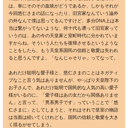
は、単にそのその血統がどうであるか、しかもそれが
今回悠仁さまの話になったり、旧宮家なんていう論外
の外なんて僕は思ってるんですけど、多分DNA上は本
当は繋がってないような、何十代も遡って旧宮家って
いうのは、あの今の天皇家と室町時代に分かれていま
すからね。そういう人たちを復帰させるというような
ことをしたら、もう天皇系国民の信頼と敬愛は失われ
ると思うんですよ。「なんじゃそりゃ」ってなって。
あれだけ聡明な愛子様と、悠仁さまのことはネガティ
ブなこと言う気はありませんが、やっぱり天皇陛下の
お子さんで、あれだけ聡明で国民的な人気の高い愛子
様がいるのに、「愛子様はあの女だから関係ありませ
ん」と言って、「男系男子です」っていうことで「悠
仁さまに」としてしまうと、それはそれで皇室の物語
は当面は続いてくけれども、国民の信頼と敬愛を大き
く揺るがせてしまう。