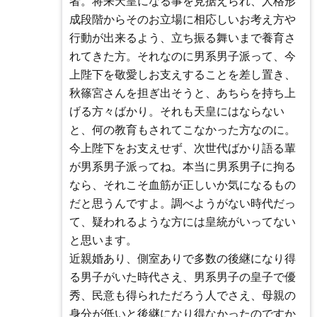
者。将来天皇になる事を見据えられ、人格形
成段階からそのお立場に相応しいお考え方や
行動が出来るよう、立ち振る舞いまで養育さ
れてきた方。それなのに男系男子派って、今
上陛下を敬愛しお支えすることを差し置き、
秋篠宮さんを担ぎ出そうと、あちらを持ち上
げる方々ばかり。それも天皇にはならない
と、何の教育もされてこなかった方なのに。
今上陛下をお支えせず、次世代ばかり語る輩
が男系男子派ってね。本当に男系男子に拘る
なら、それこそ血筋が正しいか気になるもの
だと思うんですよ。調べようがない時代だっ
て、疑われるような方には皇統がいってない
と思います。
近親婚あり、側室ありで多数の後継になり得
る男子がいた時代さえ、男系男子の皇子で優
秀、民意も得られただろう人でさえ、母親の
身分が低いと後継になり得なかったのですか