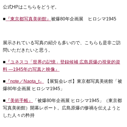
公式HPはこちらをどうぞ。
■
『東京都写真美術館』
被爆80年企画展 ヒロシマ1945
展示されている写真の紹介も多いので、こちらも是非ご訪
問いただきたいと思う。
■
『ユネスコ「世界の記憶」登録候補 広島原爆の視覚的資
料 ―1945年の写真と映像』
■
『note／Naota_t』
【展覧会レポ】東京都写真美術館「被
爆80年企画展 ヒロシマ1945」
■
『美術手帳』
「被爆80年企画展 ヒロシマ1945」（東京都
写真美術館）開幕レポート。広島原爆の惨禍を伝えようと
した人々の矜持