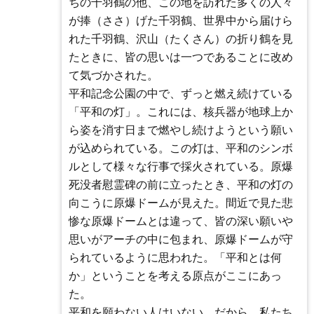
ちの千羽鶴の他、この地を訪れた多くの人々
が捧（ささ）げた千羽鶴、世界中から届けら
れた千羽鶴、沢山（たくさん）の折り鶴を見
たときに、皆の思いは一つであることに改め
て気づかされた。
平和記念公園の中で、ずっと燃え続けている
「平和の灯」。これには、核兵器が地球上か
ら姿を消す日まで燃やし続けようという願い
が込められている。この灯は、平和のシンボ
ルとして様々な行事で採火されている。原爆
死没者慰霊碑の前に立ったとき、平和の灯の
向こうに原爆ドームが見えた。間近で見た悲
惨な原爆ドームとは違って、皆の深い願いや
思いがアーチの中に包まれ、原爆ドームが守
られているように思われた。「平和とは何
か」ということを考える原点がここにあっ
た。
平和を願わない人はいない。だから、私たち