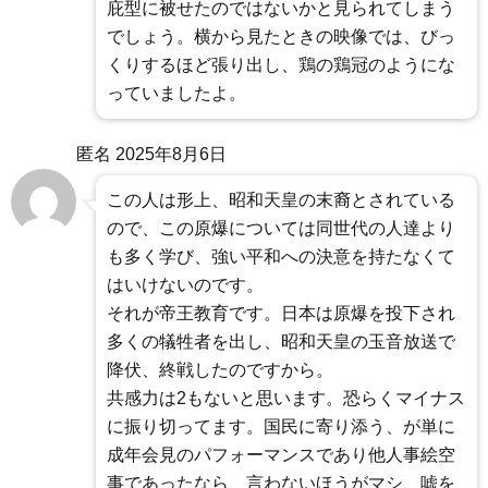
庇型に被せたのではないかと見られてしまう
でしょう。横から見たときの映像では、びっ
くりするほど張り出し、鶏の鶏冠のようにな
っていましたよ。
匿名
2025年8月6日
この人は形上、昭和天皇の末裔とされている
ので、この原爆については同世代の人達より
も多く学び、強い平和への決意を持たなくて
はいけないのです。
それが帝王教育です。日本は原爆を投下され
多くの犠牲者を出し、昭和天皇の玉音放送で
降伏、終戦したのですから。
共感力は2もないと思います。恐らくマイナス
に振り切ってます。国民に寄り添う、が単に
成年会見のパフォーマンスであり他人事絵空
事であったなら、言わないほうがマシ、嘘を