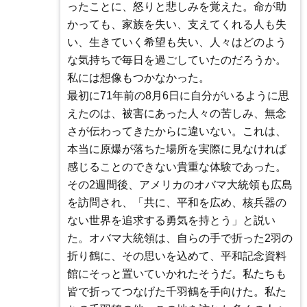
ったことに、怒りと悲しみを覚えた。命が助
かっても、家族を失い、支えてくれる人も失
い、生きていく希望も失い、人々はどのよう
な気持ちで毎日を過ごしていたのだろうか。
私には想像もつかなかった。
最初に71年前の8月6日に自分がいるように思
えたのは、被害にあった人々の苦しみ、無念
さが伝わってきたからに違いない。これは、
本当に原爆が落ちた場所を実際に見なければ
感じることのできない貴重な体験であった。
その2週間後、アメリカのオバマ大統領も広島
を訪問され、「共に、平和を広め、核兵器の
ない世界を追求する勇気を持とう」と説い
た。オバマ大統領は、自らの手で折った2羽の
折り鶴に、その思いを込めて、平和記念資料
館にそっと置いていかれたそうだ。私たちも
皆で折ってつなげた千羽鶴を手向けた。私た