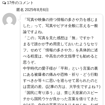
17件のコメント
匿名
2025年8月6日
「写真や映像の持つ情報の多さや力を感じま
した」って、写真やビデオ全般に言える一般
論ですよね。
「この」写真を見た感想は「無」ですか？
まるで誰かが予め用意しておいたようなセリ
フ。せめて「情報の多さや力」を具体的に述
べる程度は、中高生の作文指導でも勧めると
思うぞ。
中学時代の愛子様が「平和」という言葉の裏
にある被爆者の痛みや恐怖・祈り・どう行動
すべきか等々に思いを巡らせて居られたのと
は雲泥の差。(記事の方は、大学生ですよね？)
「国民に寄り添う」は、禁じ天皇家のスピー
チから国民ウケが良かった言葉を借りてきた
だけで、自分の言葉ではありませんね。なぜ