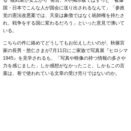
る “核武装が安上がり” 発言。Xや掲示板ではずっと「被爆
e
t
e
e
i
s
国・日本でこんな人が国会に送り出されるなんて」「参政
b
t
n
e
党の憲法改悪案では、天皇は象徴ではなく統帥権を持たさ
o
e
a
n
れ、戦争をする国に変わるだろう」といった意見で沸いて
o
r
g
いる。
k
e
こちらの件に絡めてどうしてもお伝えしたいのが、秋篠宮
r
家の長男・悠仁さまが7月11日にご家族で写真展『ヒロシマ
1945』を見学されるも、「写真や映像の持つ情報の多さや
力を感じました」しか感想がなかったこと。しかもこの言
葉は、巷で使われている文章の受け売りではないのか。