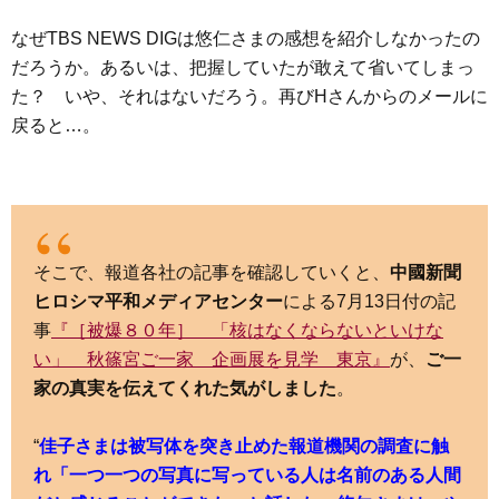
なぜTBS NEWS DIGは悠仁さまの感想を紹介しなかったの
だろうか。あるいは、把握していたが敢えて省いてしまっ
た？ いや、それはないだろう。再びHさんからのメールに
戻ると…。
そこで、報道各社の記事を確認していくと、
中國新聞
ヒロシマ平和メディアセンター
による7月13日付の記
事
『［被爆８０年］ 「核はなくならないといけな
い」 秋篠宮ご一家 企画展を見学 東京』
が、
ご一
家の真実を伝えてくれた気がしました
。
“
佳子さまは被写体を突き止めた報道機関の調査に触
れ「一つ一つの写真に写っている人は名前のある人間