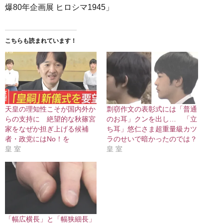
爆80年企画展 ヒロシマ1945」
こちらも読まれています！
天皇の理知性こそが国内外か
剽窃作文の表彰式には「普通
らの支持に 絶望的な秋篠宮
のお耳」クンを出し… 「立
家をなぜか担ぎ上げる候補
ち耳」悠仁さま超重量級カツ
者・政党にはNo！を
ラのせいで暗かったのでは？
皇 室
皇 室
「幅広横長」と「幅狭細長」