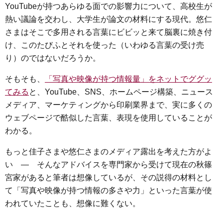
YouTubeが持つあらゆる面での影響力について、高校生が
熱い議論を交わし、大学生が論文の材料にする現代。悠仁
さまはそこで多用される言葉にビビッと来て脳裏に焼き付
け、このたびふとそれを使った（いわゆる言葉の受け売
り）のではないだろうか。
そもそも、
「写真や映像が持つ情報量」をネットでググッ
てみる
と、YouTube、SNS、ホームページ構築、ニュース
メディア、マーケティングから印刷業界まで、実に多くの
ウェブページで酷似した言葉、表現を使用していることが
わかる。
もっと佳子さまや悠仁さまのメディア露出を考えた方がよ
い ― そんなアドバイスを専門家から受けて現在の秋篠
宮家があると筆者は想像しているが、その説得の材料とし
て「写真や映像が持つ情報の多さや力」といった言葉が使
われていたことも、想像に難くない。