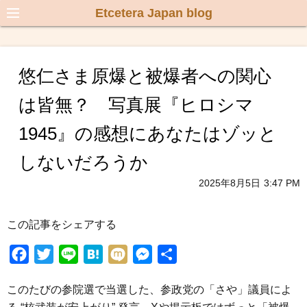
Etcetera Japan blog
悠仁さま原爆と被爆者への関心
は皆無？ 写真展『ヒロシマ
1945』の感想にあなたはゾッと
しないだろうか
2025年8月5日
3:47 PM
この記事をシェアする
F
T
L
H
M
M
共
a
w
i
a
i
e
有
このたびの参院選で当選した、参政党の「さや」議員によ
c
i
n
t
x
s