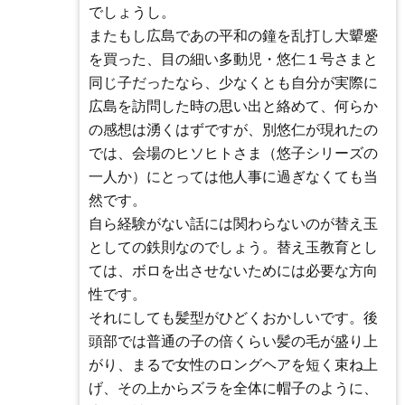
でしょうし。
またもし広島であの平和の鐘を乱打し大顰蹙
を買った、目の細い多動児・悠仁１号さまと
同じ子だったなら、少なくとも自分が実際に
広島を訪問した時の思い出と絡めて、何らか
の感想は湧くはずですが、別悠仁が現れたの
では、会場のヒソヒトさま（悠子シリーズの
一人か）にとっては他人事に過ぎなくても当
然です。
自ら経験がない話には関わらないのが替え玉
としての鉄則なのでしょう。替え玉教育とし
ては、ボロを出させないためには必要な方向
性です。
それにしても髪型がひどくおかしいです。後
頭部では普通の子の倍くらい髪の毛が盛り上
がり、まるで女性のロングヘアを短く束ね上
げ、その上からズラを全体に帽子のように、