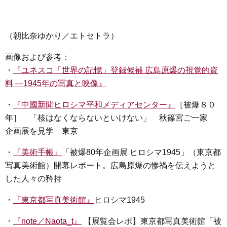
（朝比奈ゆかり／エトセトラ）
画像および参考：
・
『ユネスコ「世界の記憶」登録候補 広島原爆の視覚的資
料 ―1945年の写真と映像』
・
『中國新聞ヒロシマ平和メディアセンター』
［被爆８０
年］ 「核はなくならないといけない」 秋篠宮ご一家
企画展を見学 東京
・
『美術手帳』
「被爆80年企画展 ヒロシマ1945」（東京都
写真美術館）開幕レポート。広島原爆の惨禍を伝えようと
した人々の矜持
・
『東京都写真美術館』
ヒロシマ1945
・
『note／Naota_t』
【展覧会レポ】東京都写真美術館「被