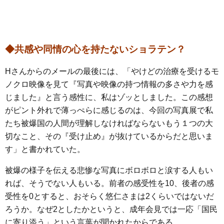
◆共感や同情の心を持たないショラテン？
Hさんからのメールの最後には、「やけどの治療を受けるモ
ノクロ映像を見て『写真や映像の持つ情報の多さや力を感
じました』と言う感性に、私はゾッとしました。この感想
がピント外れで薄っぺらに感じるのは、今回の写真展で私
たち被爆国の人間が理解しなければならないもう１つの大
切なこと、その『受け止め』が抜けているからだと思いま
す」と書かれていた。
被爆の様子を伝える悲惨な写真にボロボロと涙する人もい
れば、そうでない人もいる。前者の感受性を10、後者の感
受性を0とすると、おそらく悠仁さまは2くらいではないだ
ろうか。なぜ2としたかというと、成年会見では一応「国民
に寄り添う」という言葉が聞かれたからである。