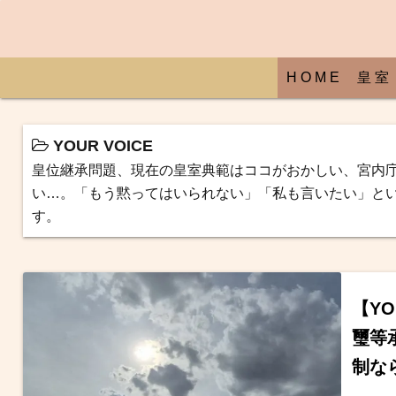
H O M E
皇 室
YOUR VOICE
皇位継承問題、現在の皇室典範はココがおかしい、宮内
い…。「もう黙ってはいられない」「私も言いたい」と
す。
【Y
璽等
制な