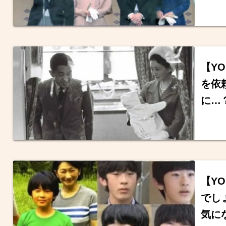
【Y
を依
に…
【Y
でし
気に