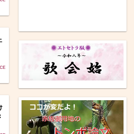
上
ICE
け
が