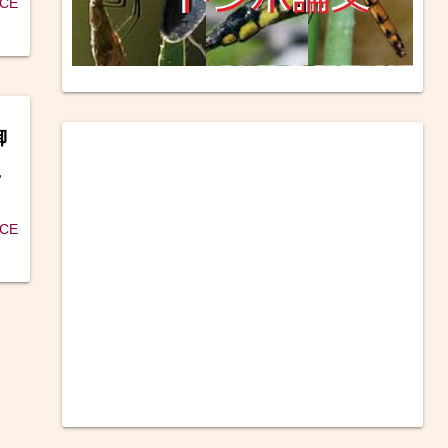
ICE
御
に
ICE