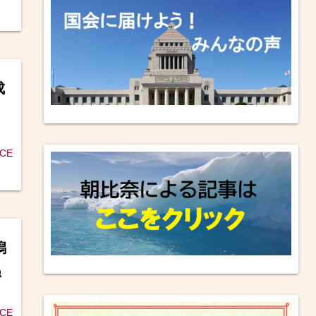
成
男
ICE
潟
ぬ
ICE