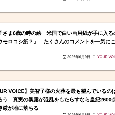
子さま6歳の時の絵 米国で白い画用紙が手に入る
ウモロコシ紙？』 たくさんのコメントを一気に
2026年6月9日
YOUR VO
OUR VOICE】美智子様の火葬を最も望んでいるの
ろう 真実の暴露が混乱をもたらすなら皇紀2600
尊厳が地に落ちる
2026年6月8日
YOUR VO