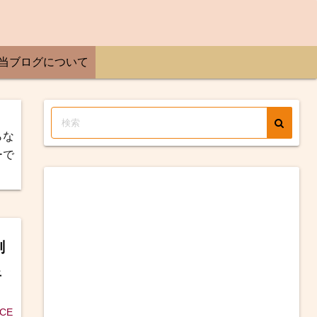
当ブログについて
らな
ーで
剣
皇
ICE