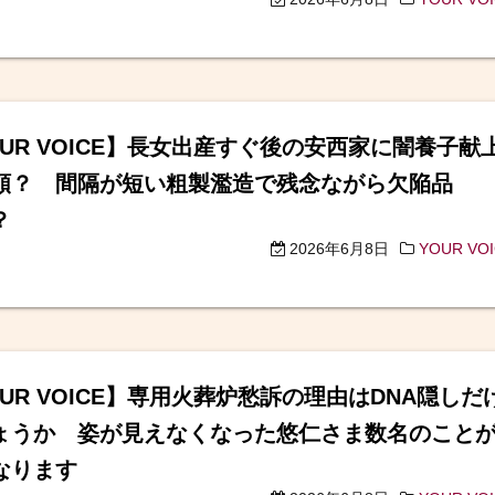
OUR VOICE】長女出産すぐ後の安西家に闇養子献
頼？ 間隔が短い粗製濫造で残念ながら欠陥品
？
2026年6月8日
YOUR VO
OUR VOICE】専用火葬炉愁訴の理由はDNA隠しだ
ょうか 姿が見えなくなった悠仁さま数名のこと
なります