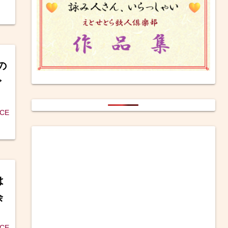
の
ご
ICE
は
余
ICE