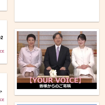
円
2
ICE
か
ICE