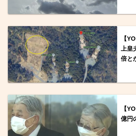
【Y
上皇
倍と
【YO
億円