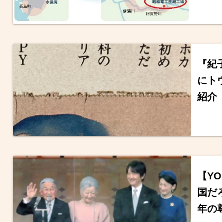
『紀
にト
紹介
【Y
国だ
年の