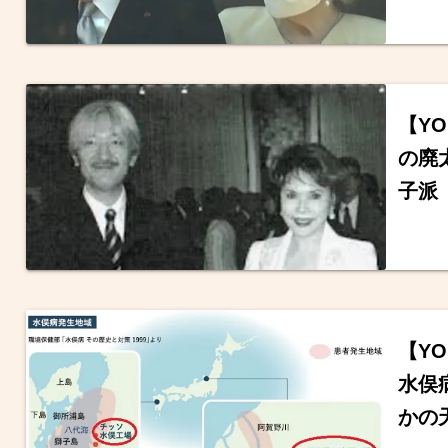
【Y
の廃
子派
【Y
水俣
かの