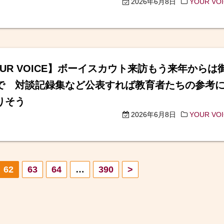
2026年6月8日
YOUR VO
OUR VOICE】ボーイスカウト来訪もう来年からは
で 対談記録集など公表すれば教育者たちの参考
りそう
2026年6月8日
YOUR VO
62
63
64
…
390
>