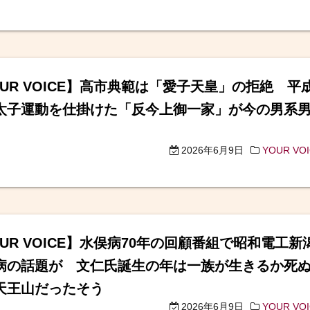
OUR VOICE】高市典範は「愛子天皇」の拒絶 平
太子運動を仕掛けた「反今上御一家」が今の男系
2026年6月9日
YOUR VO
OUR VOICE】水俣病70年の回顧番組で昭和電工新
病の話題が 文仁氏誕生の年は一族が生きるか死
天王山だったそう
2026年6月9日
YOUR VO