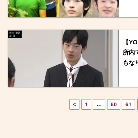
【Y
所内
もな
投
<
1
…
60
61
稿
の