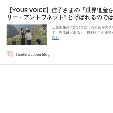
【YOUR VOICE】佳子さまの「世界遺
リー・アントワネット” と呼ばれるので
江藤農相の問題発言による辞任が大き
で、売るほどある」 農相のこの発言
【YOUR
読む
VOICE】
佳
子
Etcetera Japan blog
さ
ま
の
「世
界
遺
産
を
巡
る
旅」