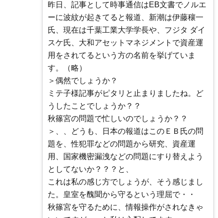
昨日、記事として時事通信はEB文書でノルエ
ーに波紋が起きてると報道、新潮は伊藤穰一
氏、現在は千葉工業大学学長や、フジタ ダイ
スケ氏、大和アセットマネジメントで資産運
用をされてるという方の名前を挙げていま
す。（略）
＞偶然でしょうか？
ミテ子様記事がピタリと止まりましたね。ど
うしたことでしょうか？？
秋篠宮の問題で忙しいのでしょうか？？
＞、、どうも、日本の報道はこのＥＢ氏の問
題を、性犯罪などの問題から研究、資産運
用、国家機密漏洩などの問題にすり替えよう
としてないか？？？と、
これは私の感じ方でしょうが、そう感じまし
た。皇室を醜聞から守るという理屈で・・
秋篠宮を守るために、情報操作がされなきゃ