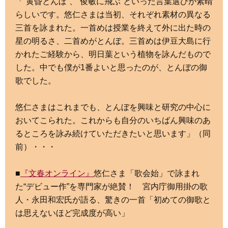
「“黄昏とんぼ”、“俊敏に飛ぶ”といった言葉選びが素晴
らしいです。悠仁さまは当初、それぞれ素材の異なる
三首を詠まれた。一首めは授業を終えて外に出た時の
星の明るさ、二首めがとんぼ。三首めは伊豆大島に行
かれたご経験から、明日葉という植物を詠んだもので
した。中でも僕が1番よいと思ったのが、とんぼの御
歌でした。
悠仁さまはこれまでも、とんぼを興味と研究の中心に
おいてこられた。これからも自分のいちばん興味のあ
るところを詠み続けていただきたいと思います」（同
前）・・・
■
『文春オンライン』
悠仁さま「歌会始」で詠まれ
た“デビュー作”を専門家が絶賛！ 宮内庁御用掛の歌
人・永田和宏氏が語る、驚きの一首「初めての御歌と
は思えないほど完成度が高い」