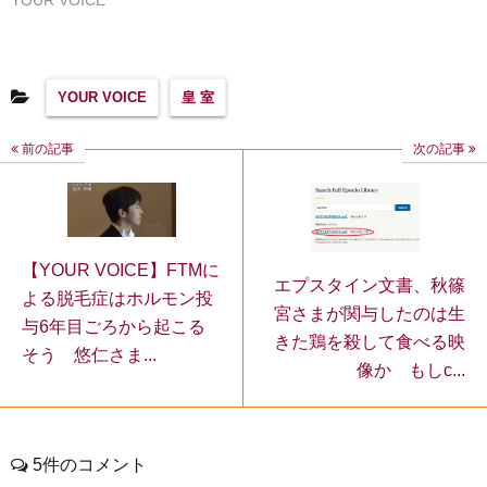
YOUR VOICE
YOUR VOICE
皇 室
前の記事
次の記事
【YOUR VOICE】FTMに
エプスタイン文書、秋篠
よる脱毛症はホルモン投
宮さまが関与したのは生
与6年目ごろから起こる
きた鶏を殺して食べる映
そう 悠仁さま...
像か もしc...
5件のコメント