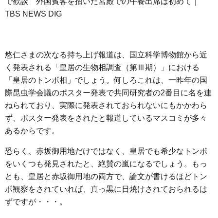
で歓談 外国賓客を招いた宮殿での午餐出席は初めて｜
TBS NEWS DIG
悠仁さまの次なる持ち上げ報道は、国立科学博物館から近
く発表される「皇居の生物相調査（第Ⅲ期）」における
「皇居のトンボ相」でしょう。何しろこれは、一昨年の国
際昆虫学会議のポスター発表で共同研究者の2番目に名を連
ねられており、実際に発表されておられないにもかかわら
ず、ポスター発表をされたと報道しているマスコミが多々
あるからです。
恐らく、赤坂御用地だけではなく、皇居でも希少なトンボ
をいくつも発見されたと、絶賛の嵐になるでしょう。もっ
とも、皇居と赤坂御用地の両方で、論文が書けるほどトン
ボ観察をされていれば、真っ黒に日焼けされておられるは
ずですが・・・。