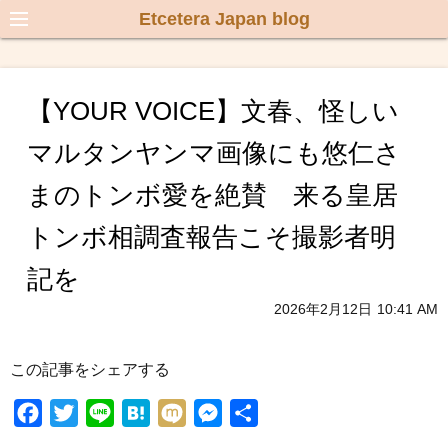
Etcetera Japan blog
【YOUR VOICE】文春、怪しい
マルタンヤンマ画像にも悠仁さ
まのトンボ愛を絶賛 来る皇居
トンボ相調査報告こそ撮影者明
記を
2026年2月12日
10:41 AM
この記事をシェアする
F
T
L
H
M
M
共
a
w
i
a
i
e
有