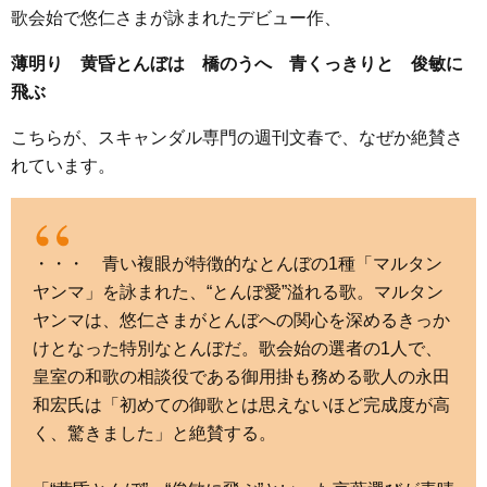
歌会始で悠仁さまが詠まれたデビュー作、
c
i
n
t
x
s
e
t
e
e
i
s
薄明り 黄昏とんぼは 橋のうへ 青くっきりと 俊敏に
b
t
n
e
飛ぶ
o
e
a
n
こちらが、スキャンダル専門の週刊文春で、なぜか絶賛さ
o
r
g
れています。
k
e
r
・・・ 青い複眼が特徴的なとんぼの1種「マルタン
ヤンマ」を詠まれた、“とんぼ愛”溢れる歌。マルタン
ヤンマは、悠仁さまがとんぼへの関心を深めるきっか
けとなった特別なとんぼだ。歌会始の選者の1人で、
皇室の和歌の相談役である御用掛も務める歌人の永田
和宏氏は「初めての御歌とは思えないほど完成度が高
く、驚きました」と絶賛する。