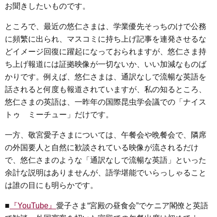
お聞きしたいものです。
ところで、最近の悠仁さまは、学業優先そっちのけで公務
に頻繁に出られ、マスコミに持ち上げ記事を連発させるな
どイメージ回復に躍起になっておられますが、悠仁さま持
ち上げ報道には証拠映像が一切ないか、いい加減なものば
かりです。例えば、悠仁さまは、通訳なしで流暢な英語を
話されると何度も報道されていますが、私の知るところ、
悠仁さまの英語は、一昨年の国際昆虫学会議での「ナイス
トゥ ミーチュー」だけです。
一方、敬宮愛子さまについては、午餐会や晩餐会で、隣席
の外国要人と自然に歓談されている映像が流されるだけ
で、悠仁さまのような「通訳なしで流暢な英語」といった
余計な説明はありませんが、語学堪能でいらっしゃること
は誰の目にも明らかです。
■
『YouTube』
愛子さま“宮殿の昼食会”でケニア閣僚と英語