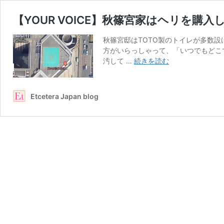
【YOUR VOICE】秋篠宮家はヘリを
秋篠宮邸はTOTO製のトイレが多数
方がいらっしゃって、「いつでもどこ
【YOUR
汚して …
続きを読む
VOICE】
秋
篠
Etcetera Japan blog
宮
家
は
ヘ
リ
を
購
入
し、
敷
地
内